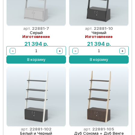
арт.
22881-7
арт.
22881-10
Серый
Черный
Изготовление
Изготовление
21 394
р.
21 394
р.
−
+
−
+
В корзину
В корзину
арт.
22881-102
арт.
22881-105
Белый и Черный
Дуб Сонома + Дуб Венге