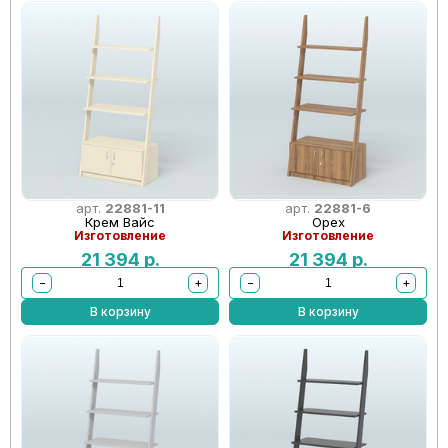
арт.
22881-11
арт.
22881-6
Крем Вайс
Орех
Изготовление
Изготовление
21 394
р.
21 394
р.
−
+
−
+
В корзину
В корзину