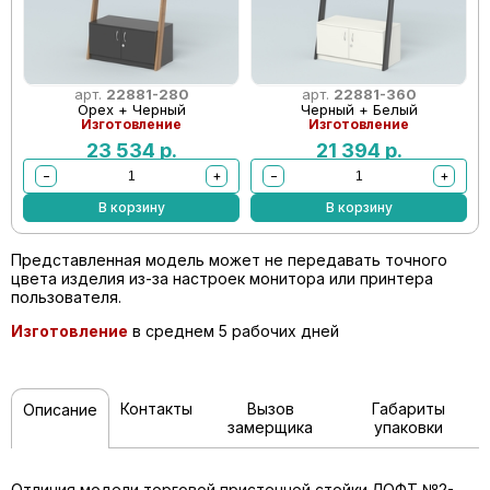
арт.
22881-280
арт.
22881-360
Орех + Черный
Черный + Белый
Изготовление
Изготовление
23 534
р.
21 394
р.
−
+
−
+
В корзину
В корзину
Представленная модель может не передавать точного
цвета изделия из-за настроек монитора или принтера
пользователя.
Изготовление
в среднем 5 рабочих дней
Контакты
Вызов
Габариты
Описание
замерщика
упаковки
Отличия модели торговой пристенной стойки ЛОФТ №2-