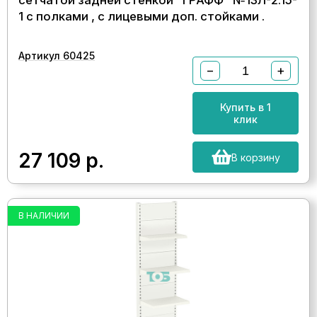
сетчатой задней стенкой "ГРАФФ" №13Л-2.15-
1 с полками , с лицевыми доп. стойками .
Артикул 60425
−
+
Купить в 1
клик
27 109
р.
В корзину
В НАЛИЧИИ