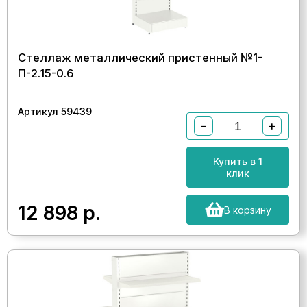
Стеллаж металлический пристенный №1-
П-2.15-0.6
Артикул 59439
−
+
Купить в 1
клик
12 898
р.
В корзину