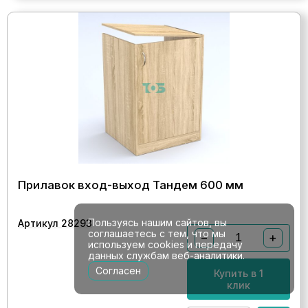
Прилавок вход-выход Тандем 600 мм
Пользуясь нашим сайтов, вы
Артикул 28293
соглашаетесь с тем, что мы
−
+
используем cookies и передачу
данных службам веб-аналитики.
Согласен
Купить в 1
клик