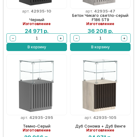
арт.
42935-10
арт.
42935-47
Бетон Чикаго светло-серый
Черный
F186 ST9
Изготовление
Изготовление
24 971
р.
36 208
р.
−
+
−
+
В корзину
В корзину
арт.
42935-295
арт.
42935-105
Темно-Серый
Дуб Сонома + Дуб Венге
Изготовление
Изготовление