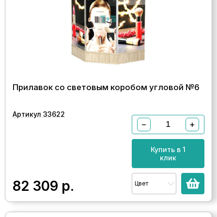
Прилавок со световым коробом угловой №6
Артикул 33622
−
+
Купить в 1
клик
82 309
р.
Цвет