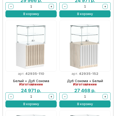
29 966
р.
24 971
р.
−
+
−
+
В корзину
В корзину
арт.
42935-110
арт.
42935-152
Белый + Дуб Сонома
Дуб Сонома + Белый
Изготовление
Изготовление
24 971
р.
27 468
р.
−
+
−
+
В корзину
В корзину