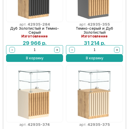
арт.
42935-284
арт.
42935-355
Дуб Золотистый и Темно-
Темно-серый и Дуб
Серый
Золотистый
Изготовление
Изготовление
29 966
р.
31 214
р.
−
+
−
+
В корзину
В корзину
арт.
42935-374
арт.
42935-375