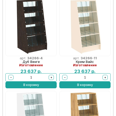
арт.
34266-4
арт.
34266-11
Дуб Венге
Крем Вайс
Изготовление
Изготовление
23 637
р.
23 637
р.
−
+
−
+
В корзину
В корзину