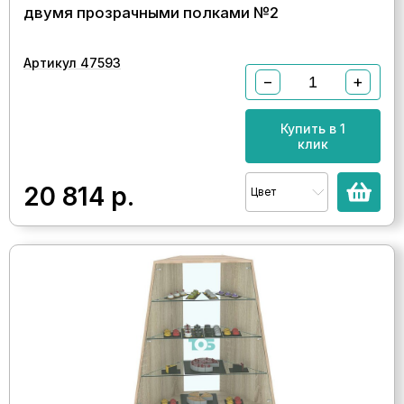
двумя прозрачными полками №2
Артикул 47593
−
+
Купить в 1
клик
20 814
р.
Цвет