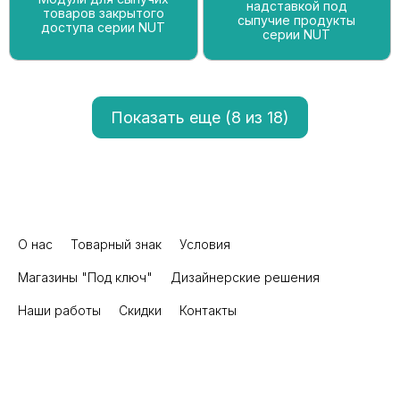
надставкой под
товаров закрытого
сыпучие продукты
доступа серии NUT
серии NUT
Показать еще (
8
из 18)
О нас
Товарный знак
Условия
Магазины "Под ключ"
Дизайнерские решения
Наши работы
Скидки
Контакты