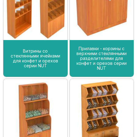
Прилавки - корзины с
Витрины со
верхними стеклянными
стеклянными ячейками
разделителями для
для конфет и орехов
конфет и орехов серии
серии NUT
NUT