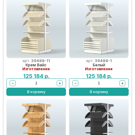
арт.
39488-11
арт.
39488-1
Крем Вайс
Белый
Изготовление
Изготовление
125 184
р.
125 184
р.
−
+
−
+
В корзину
В корзину