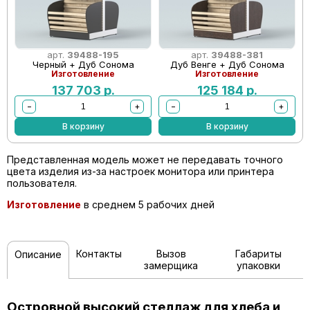
арт.
39488-195
арт.
39488-381
Черный + Дуб Сонома
Дуб Венге + Дуб Сонома
Изготовление
Изготовление
137 703
р.
125 184
р.
−
+
−
+
В корзину
В корзину
Представленная модель может не передавать точного
цвета изделия из-за настроек монитора или принтера
пользователя.
Изготовление
в среднем 5 рабочих дней
Контакты
Вызов
Габариты
Описание
замерщика
упаковки
Островной высокий стеллаж для хлеба и