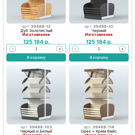
арт.
39488-12
арт.
39488-10
Дуб Золотистый
Черный
Изготовление
Изготовление
125 184
р.
125 184
р.
−
+
−
+
В корзину
В корзину
арт.
39488-103
арт.
39488-114
Черный и Белый
Орех + Крем Вайс