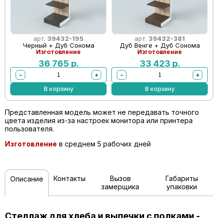
арт.
39432-195
арт.
39432-381
Черный + Дуб Сонома
Дуб Венге + Дуб Сонома
Изготовление
Изготовление
36 765
р.
33 423
р.
−
+
−
+
В корзину
В корзину
Представленная модель может не передавать точного
цвета изделия из-за настроек монитора или принтера
пользователя.
Изготовление
в среднем 5 рабочих дней
Контакты
Вызов
Габариты
Описание
замерщика
упаковки
Стеллаж для хлеба и выпечки с полками -