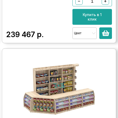
−
+
Купить в 1
клик
239 467
р.
Цвет