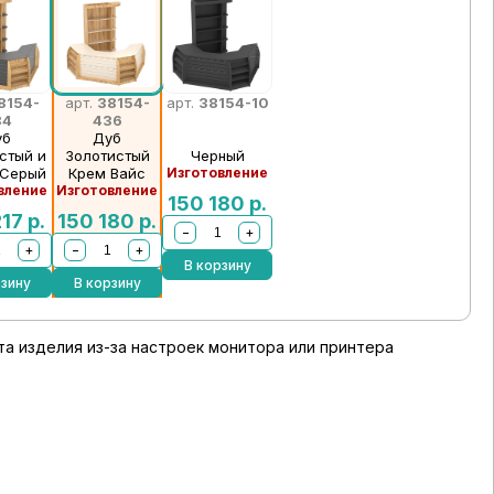
8154-
арт.
38154-
арт.
38154-10
84
436
уб
Дуб
стый и
Золотистый
Черный
-Серый
Крем Вайс
Изготовление
вление
Изготовление
150 180
р.
217
р.
150 180
р.
−
+
+
−
+
В корзину
рзину
В корзину
а изделия из-за настроек монитора или принтера