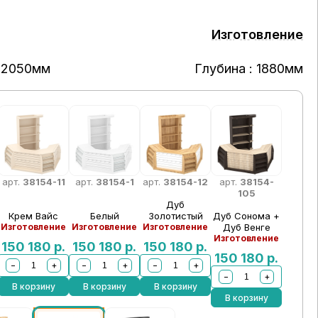
Изготовление
 2050мм
Глубина : 1880мм
арт.
38154-11
арт.
38154-1
арт.
38154-12
арт.
38154-
105
Дуб
Крем Вайс
Белый
Золотистый
Дуб Сонома +
Изготовление
Изготовление
Изготовление
Дуб Венге
Изготовление
150 180
р.
150 180
р.
150 180
р.
150 180
р.
−
+
−
+
−
+
−
+
В корзину
В корзину
В корзину
В корзину