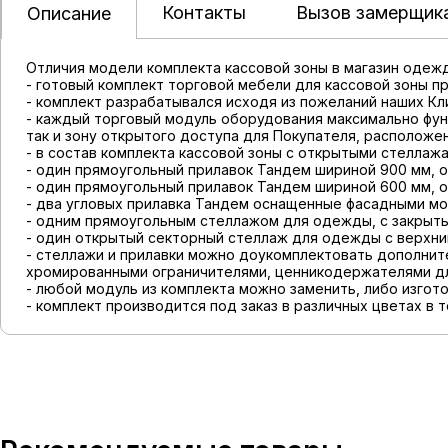
Контакты
Вызов замерщик
Описание
Отличия модели комплекта кассовой зоны в магазин одежд
- готовый комплект торговой мебели для кассовой зоны п
- комплект разрабатывался исходя из пожеланий наших Кл
- каждый торговый модуль оборудования максимально функ
так и зону открытого доступа для Покупателя, располож
- в состав комплекта кассовой зоны с открытыми стеллажа
- один прямоугольный прилавок Тандем шириной 900 мм, 
- один прямоугольный прилавок Тандем шириной 600 мм, 
- два угловых прилавка Тандем оснащенные фасадными мо
- одним прямоугольным стеллажом для одежды, с закрыты
- один открытый секторный стеллаж для одежды с верхни
- стеллажи и прилавки можно доукомплектовать дополнит
хромированными ограничителями, ценникодержателями дл
- любой модуль из комплекта можно заменить, либо изгото
- комплект производится под заказ в различных цветах в 