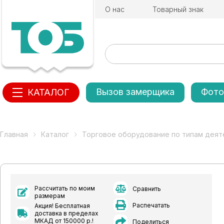
О нас
Товарный знак
Вызов замерщика
Фото
КАТАЛОГ
Главная
Каталог
Торговое оборудование по типам деят
Рассчитать по моим
Сравнить
размерам
Распечатать
Акция! Бесплатная
доставка в пределах
МКАД от 150000 р.!
Поделиться