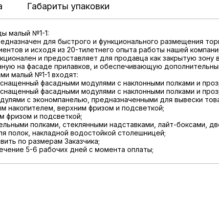
а
Габариты упаковки
ы малый №1-1:
редназначен для быстрого и функционального размещения тор
иентов и исходя из 20-тилетнего опыта работы нашей компан
ционален и предоставляет для продавца как закрытую зону в
енную на фасаде прилавков, и обеспечивающую дополнительн
ми малый №1-1 входят:
оснащенный фасадными модулями с наклонными полками и про
оснащенный фасадными модулями с наклонными полками и про
дулями с экономпанелью, предназначенными для вывески тов
м накопителем, верхним фризом и подсветкой;
м фризом и подсветкой;
ельными полками, стеклянными надставками, лайт-боксами, д
я полок, накладной водостойкой столешницей;
вить по размерам Заказчика;
течение 5-6 рабочих дней с момента оплаты;