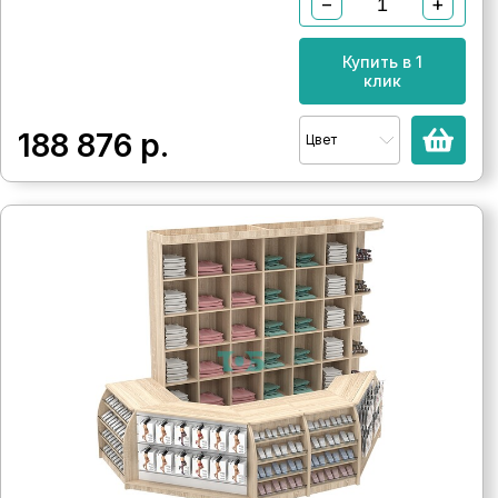
−
+
Купить в 1
клик
188 876
р.
Цвет