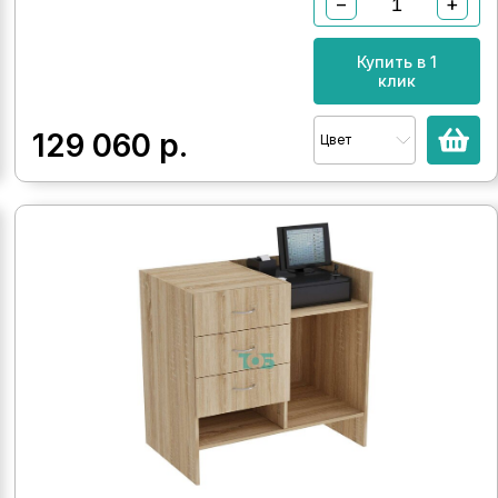
−
+
Купить в 1
клик
129 060
р.
Цвет