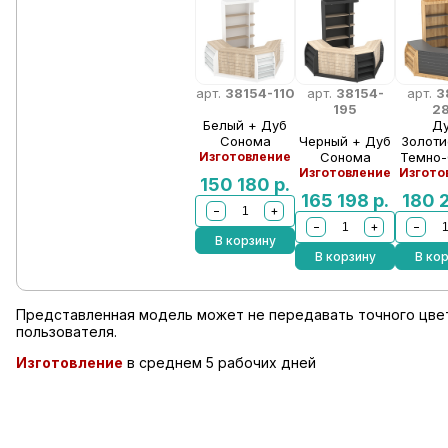
арт.
38154-110
арт.
38154-
арт.
3
195
2
Белый + Дуб
Д
Сонома
Черный + Дуб
Золоти
Изготовление
Сонома
Темно
Изготовление
Изгото
150 180
р.
165 198
р.
180 
−
+
−
+
−
В корзину
В корзину
В ко
Представленная модель может не передавать точного цвет
пользователя.
Изготовление
в среднем 5 рабочих дней