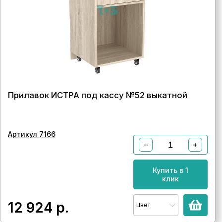
Прилавок ИСТРА под кассу №52 выкатной
Артикул 7166
−
+
Купить в 1
клик
12 924
р.
Цвет