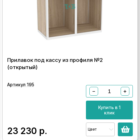
Прилавок под кассу из профиля №2
(открытый)
Артикул 195
−
+
Купить в 1
клик
23 230
р.
Цвет