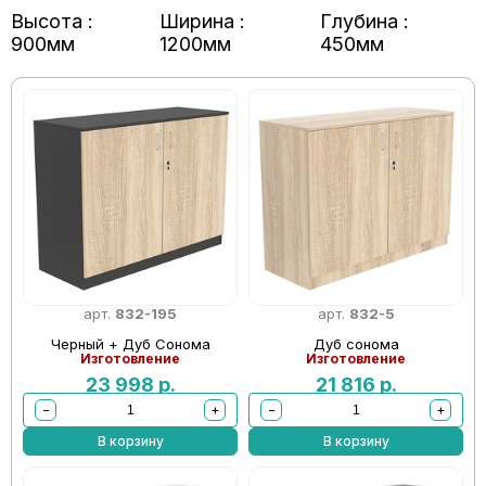
Высота :
Ширина :
Глубина :
900мм
1200мм
450мм
арт.
832-195
арт.
832-5
Черный + Дуб Сонома
Дуб сонома
Изготовление
Изготовление
23 998
р.
21 816
р.
−
+
−
+
В корзину
В корзину