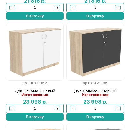
21 816
р.
21 816
р.
−
+
−
+
В корзину
В корзину
арт.
832-152
арт.
832-196
Дуб Сонома + Белый
Дуб Сонома + Черный
Изготовление
Изготовление
23 998
р.
23 998
р.
−
+
−
+
В корзину
В корзину