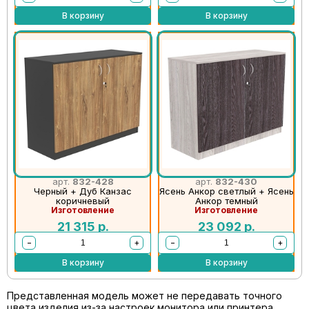
В корзину
В корзину
арт.
832-428
арт.
832-430
Черный + Дуб Канзас
Ясень Анкор светлый + Ясень
коричневый
Анкор темный
Изготовление
Изготовление
21 315
р.
23 092
р.
−
+
−
+
В корзину
В корзину
Представленная модель может не передавать точного
цвета изделия из-за настроек монитора или принтера