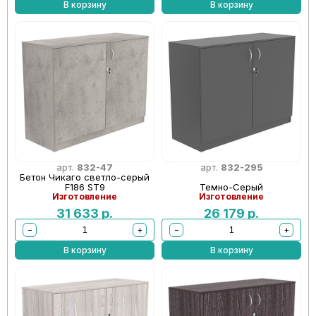
В корзину
В корзину
арт.
832-47
арт.
832-295
Бетон Чикаго светло-серый
F186 ST9
Темно-Серый
Изготовление
Изготовление
31 633
р.
26 179
р.
−
+
−
+
В корзину
В корзину