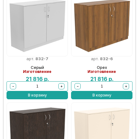
арт.
832-7
арт.
832-6
Серый
Орех
Изготовление
Изготовление
21 816
р.
21 816
р.
−
+
−
+
В корзину
В корзину