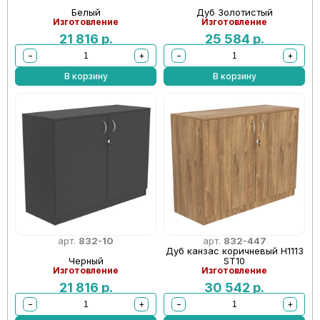
Белый
Дуб Золотистый
Изготовление
Изготовление
21 816
р.
25 584
р.
−
+
−
+
В корзину
В корзину
арт.
832-10
арт.
832-447
Дуб канзас коричневый Н1113
Черный
ST10
Изготовление
Изготовление
21 816
р.
30 542
р.
−
+
−
+