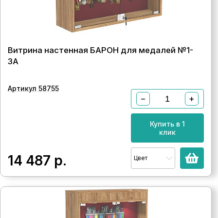
Витрина настенная БАРОН для медалей №1-
3А
Артикул 58755
−
+
Купить в 1
клик
14 487
р.
Цвет