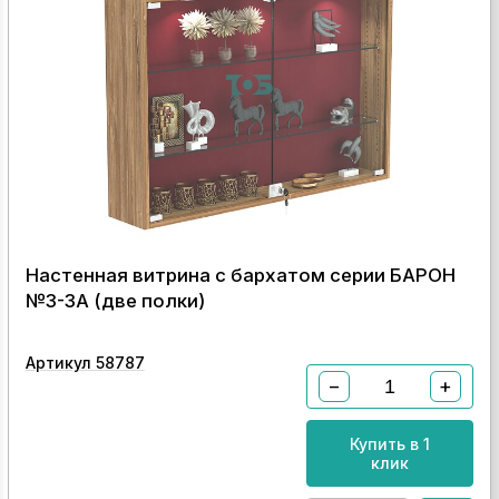
Настенная витрина с бархатом серии БАРОН
№3-3А (две полки)
Артикул 58787
−
+
Купить в 1
клик