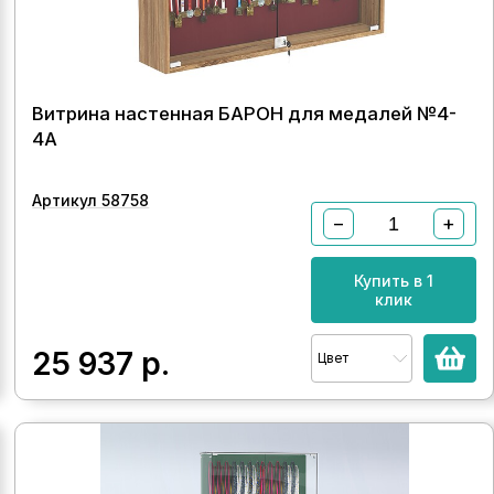
Витрина настенная БАРОН для медалей №4-
4А
Артикул 58758
−
+
Купить в 1
клик
25 937
р.
Цвет