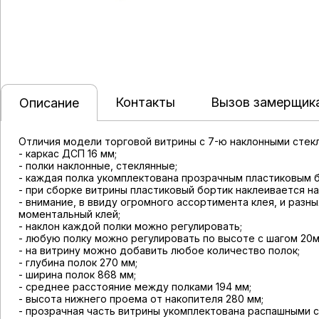
Контакты
Вызов замерщик
Описание
Отличия модели торговой витрины с 7-ю наклонными стекл
- каркас ДСП 16 мм;
- полки наклонные, стеклянные;
- каждая полка укомплектована прозрачным пластиковым 
- при сборке витрины пластиковый бортик наклеивается на
- внимание, в ввиду огромного ассортимента клея, и раз
моментальный клей;
- наклон каждой полки можно регулировать;
- любую полку можно регулировать по высоте с шагом 20м
- на витрину можно добавить любое количество полок;
- глубина полок 270 мм;
- ширина полок 868 мм;
- среднее расстояние между полками 194 мм;
- высота нижнего проема от накопителя 280 мм;
- прозрачная часть витрины укомплектована распашными 