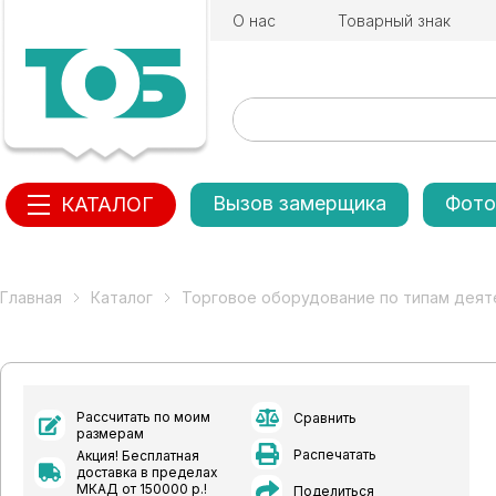
О нас
Товарный знак
Вызов замерщика
Фото
КАТАЛОГ
Главная
Каталог
Торговое оборудование по типам деят
Рассчитать по моим
Сравнить
размерам
Распечатать
Акция! Бесплатная
доставка в пределах
МКАД от 150000 р.!
Поделиться