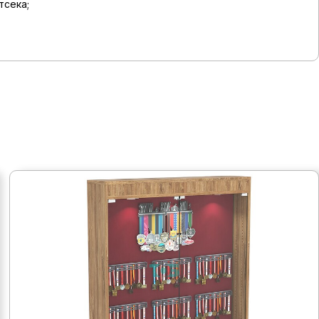
тсека;