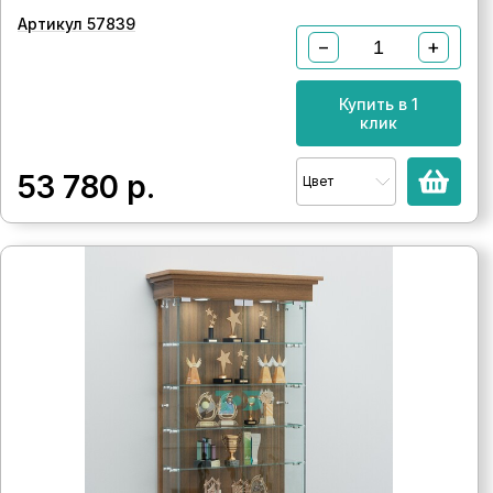
Артикул 57839
−
+
Купить в 1
клик
53 780
р.
Цвет