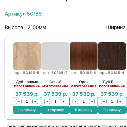
Артикул 50185
Высота : 2100мм
Ширина 
арт.
50185-5
арт.
50185-7
арт.
50185-6
арт.
50185-4
Дуб сонома
Серый
Орех
Дуб Венге
Изготовление
Изготовление
Изготовление
Изготовление
37 539
р.
37 539
р.
37 539
р.
37 539
р.
−
+
−
+
−
+
−
+
В корзину
В корзину
В корзину
В корзину
Представленная модель может не передавать точного цвет