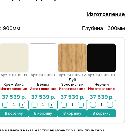
Изготовление
: 900мм
Глубина : 300мм
арт.
50185-11
арт.
50185-1
арт.
50185-12
арт.
50185-10
Дуб
Крем Вайс
Белый
Золотистый
Черный
Изготовление
Изготовление
Изготовление
Изготовление
37 539
р.
37 539
р.
37 539
р.
37 539
р.
−
+
−
+
−
+
−
+
В корзину
В корзину
В корзину
В корзину
а изделия из-за настроек монитора или принтера