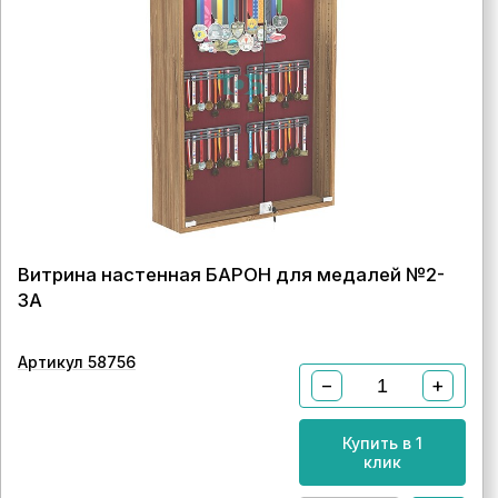
Витрина настенная БАРОН для медалей №2-
3А
Артикул 58756
−
+
Купить в 1
клик