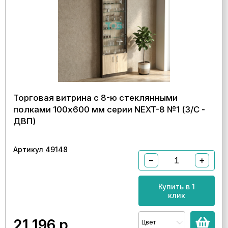
Торговая витрина с 8-ю стеклянными
полками 100x600 мм серии NEXT-8 №1 (З/C -
ДВП)
Артикул 49148
−
+
Купить в 1
клик
21 196
р.
Цвет