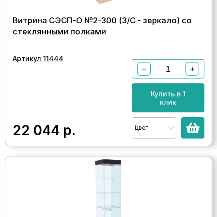
Витрина СЭСП-О №2-300 (З/C - зеркало) со
стеклянными полками
Артикул 11444
−
+
Купить в 1
клик
22 044
р.
Цвет