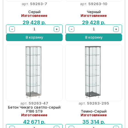
арт.
59263-7
арт.
59263-10
Серый
Черный
Изготовление
Изготовление
29 428
р.
29 428
р.
−
+
−
+
В корзину
В корзину
арт.
59263-47
арт.
59263-295
Бетон Чикаго светло-серый
F186 ST9
Темно-Серый
Изготовление
Изготовление
42 671
р.
35 314
р.