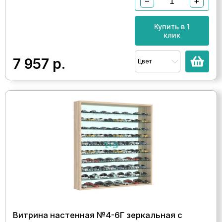
−
+
Купить в 1
клик
7 957
р.
Цвет
Витрина настенная №4-6Г зеркальная с