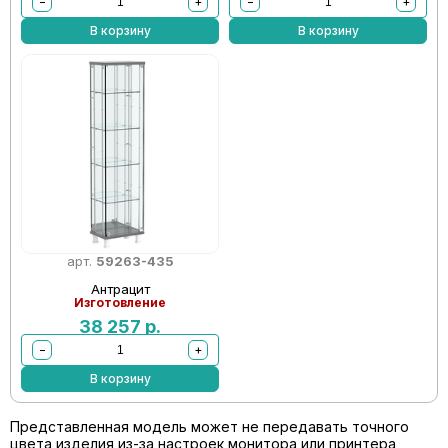
−
+
−
+
В корзину
В корзину
арт.
59263-435
Антрацит
Изготовление
38 257
р.
−
+
В корзину
Представленная модель может не передавать точного
цвета изделия из-за настроек монитора или принтера