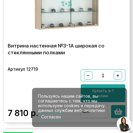
Витрина настенная №3-1А широкая со
стеклянными полками
Артикул 12719
−
+
Купить в 1
клик
Пользуясь нашим сайтов, вы
соглашаетесь с тем, что мы
используем cookies и передачу
данных службам веб-аналитики.
7 810
р.
Цвет
Согласен