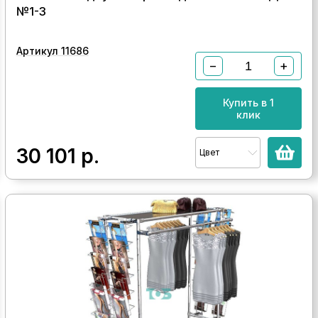
№1-3
Артикул 11686
−
+
Купить в 1
клик
30 101
р.
Цвет