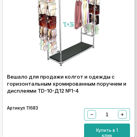
Вешало для продажи колгот и одежды с
горизонтальным хромированным поручнем и
дисплеями TD-10-Д12 №1-4
Артикул 11683
−
+
Купить в 1
клик