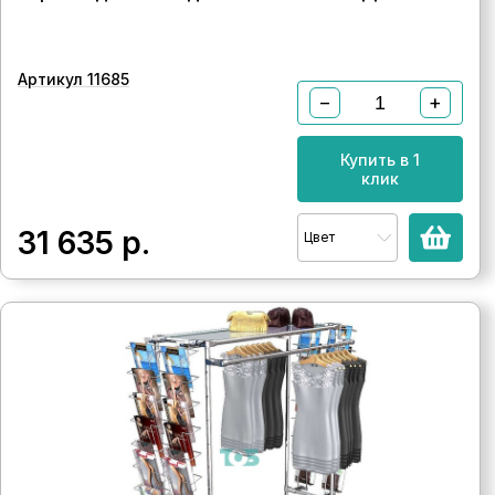
Артикул 11685
−
+
Купить в 1
клик
31 635
р.
Цвет