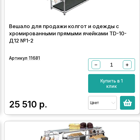
Вешало для продажи колгот и одежды с
хромированными прямыми ячейками TD-10-
Д12 №1-2
Артикул 11681
−
+
Купить в 1
клик
25 510
р.
Цвет