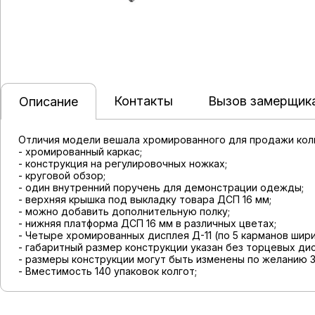
Контакты
Вызов замерщик
Описание
Отличия модели вешала хромированного для продажи колго
- хромированный каркас;
- конструкция на регулировочных ножках;
- круговой обзор;
- один внутренний поручень для демонстрации одежды;
- верхняя крышка под выкладку товара ДСП 16 мм;
- можно добавить дополнительную полку;
- нижняя платформа ДСП 16 мм в различных цветах;
- Четыре хромированных дисплея Д-11 (по 5 карманов шири
- габаритный размер конструкции указан без торцевых ди
- размеры конструкции могут быть изменены по желанию З
- Вместимость 140 упаковок колгот;