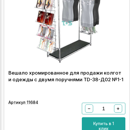
Вешало хромированное для продажи колгот
и одежды с двумя поручнями TD-38-Д02 №1-1
Артикул 11684
−
+
Купить в 1
клик