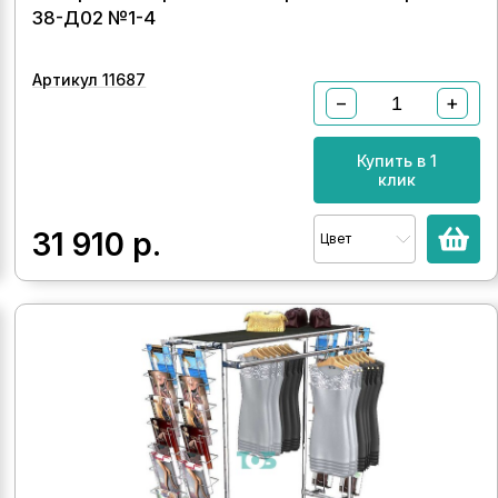
38-Д02 №1-4
Артикул 11687
−
+
Купить в 1
клик
31 910
р.
Цвет