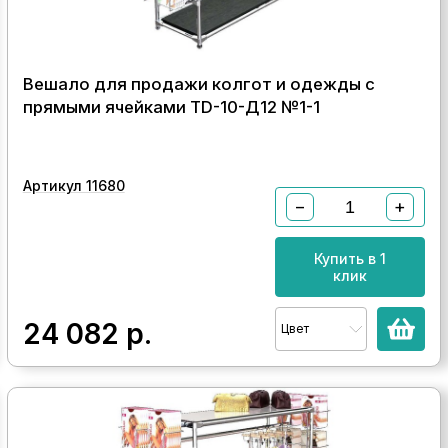
Вешало для продажи колгот и одежды с
прямыми ячейками TD-10-Д12 №1-1
Артикул 11680
−
+
Купить в 1
клик
24 082
р.
Цвет