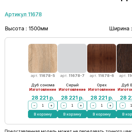
Артикул 11678
Высота : 1500мм
Ширина 
арт.
11678-5
арт.
11678-7
арт.
11678-6
арт.
1
Дуб сонома
Серый
Орех
Дуб 
Изготовление
Изготовление
Изготовление
Изгото
28 221
р.
28 221
р.
28 221
р.
28 2
−
+
−
+
−
+
−
В корзину
В корзину
В корзину
В ко
Представленная модель может не передавать точного цвет