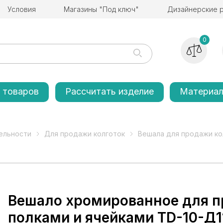
Условия
Магазины "Под ключ"
Дизайнерские 
0
 товаров
Рассчитать изделие
Материа
ельности
Для продажи колготок
Вешала для продажи ко
Вешало хромированное для п
полками и ячейками TD-10-Д1