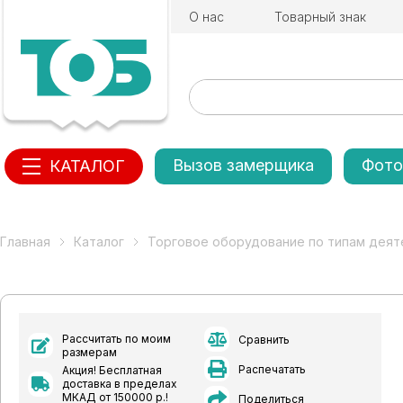
О нас
Товарный знак
Вызов замерщика
Фото
КАТАЛОГ
Главная
Каталог
Торговое оборудование по типам деят
Рассчитать по моим
Сравнить
размерам
Распечатать
Акция! Бесплатная
доставка в пределах
МКАД от 150000 р.!
Поделиться