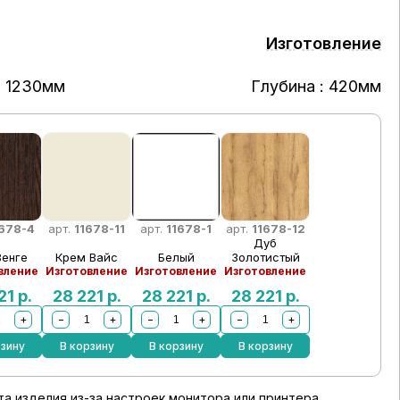
Изготовление
: 1230мм
Глубина : 420мм
1678-4
арт.
11678-11
арт.
11678-1
арт.
11678-12
Дуб
Венге
Крем Вайс
Белый
Золотистый
вление
Изготовление
Изготовление
Изготовление
21
р.
28 221
р.
28 221
р.
28 221
р.
+
−
+
−
+
−
+
рзину
В корзину
В корзину
В корзину
а изделия из-за настроек монитора или принтера