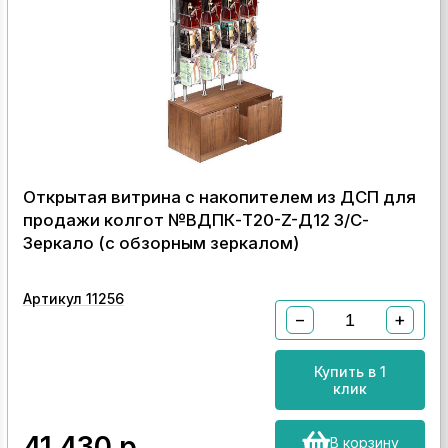
Открытая витрина с накопителем из ДСП для
продажи колгот №ВДПК-Т20-Z-Д12 З/С-
Зеркало (с обзорным зеркалом)
Артикул 11256
−
+
Купить в 1
клик
41 430
р.
В корзину