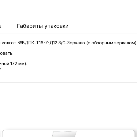
а
Габариты упаковки
 колгот №ВДПК-Т16-Z-Д12 З/С-Зеркало (с обзорным зеркалом)
овать.
ной 172 мм).
.