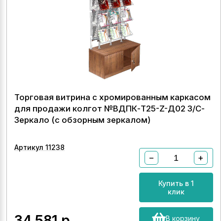
Торговая витрина с хромированным каркасом
для продажи колгот №ВДПК-Т25-Z-Д02 З/С-
Зеркало (с обзорным зеркалом)
Артикул 11238
−
+
Купить в 1
клик
34 581
р.
В корзину