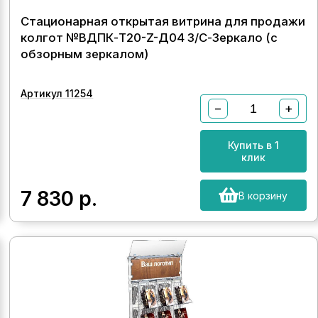
Стационарная открытая витрина для продажи
колгот №ВДПК-Т20-Z-Д04 З/С-Зеркало (с
обзорным зеркалом)
Артикул 11254
−
+
Купить в 1
клик
7 830
р.
В корзину