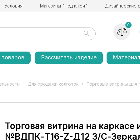
Условия
Магазины "Под ключ"
Дизайнерские 
0
 товаров
Рассчитать изделие
Материа
ельности
Для продажи колготок
Торговые витрины для 
Торговая витрина на каркасе 
№ВДПК-Т16-Z-Д12 З/С-Зеркал