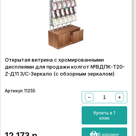
Открытая витрина с хромированными
дисплеями для продажи колгот №ВДПК-Т20-
Z-Д11 З/С-Зеркало (с обзорным зеркалом)
Артикул 11255
−
+
Купить в 1
клик
12 173
р.
В корзину