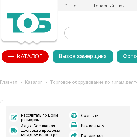
О нас
Товарный знак
Вызов замерщика
Фото
КАТАЛОГ
Главная
Каталог
Торговое оборудование по типам деят
Рассчитать по моим
Сравнить
размерам
Распечатать
Акция! Бесплатная
доставка в пределах
МКАД от 150000 р.!
Поделиться