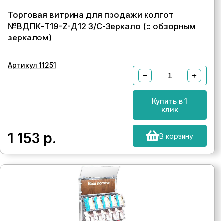
Торговая витрина для продажи колгот
№ВДПК-Т19-Z-Д12 З/С-Зеркало (с обзорным
зеркалом)
Артикул 11251
−
+
Купить в 1
клик
1 153
р.
В корзину