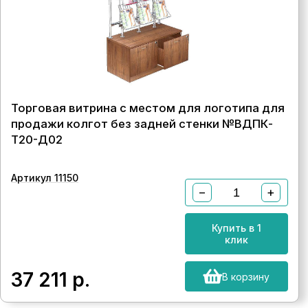
Торговая витрина с местом для логотипа для
продажи колгот без задней стенки №ВДПК-
Т20-Д02
Артикул 11150
−
+
Купить в 1
клик
37 211
р.
В корзину