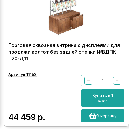
Торговая сквозная витрина с дисплеями для
продажи колгот без задней стенки №ВДПК-
Т20-Д11
Артикул 11152
−
+
Купить в 1
клик
44 459
р.
В корзину