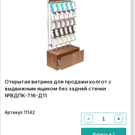
Открытая витрина для продажи колгот с
выдвижным ящиком без задней стенки
№ВДПК-Т16-Д11
Артикул 11142
−
+
Купить в 1