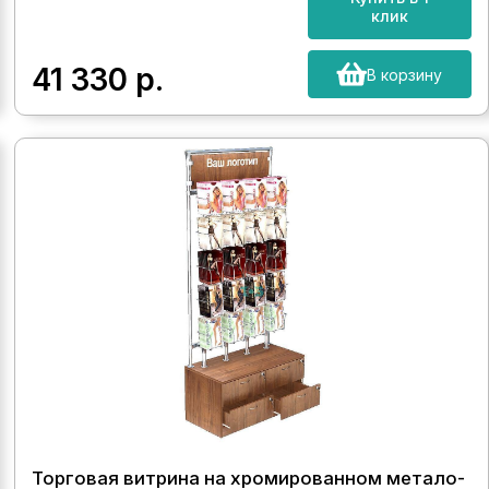
клик
41 330
р.
В корзину
Торговая витрина на хромированном метало-