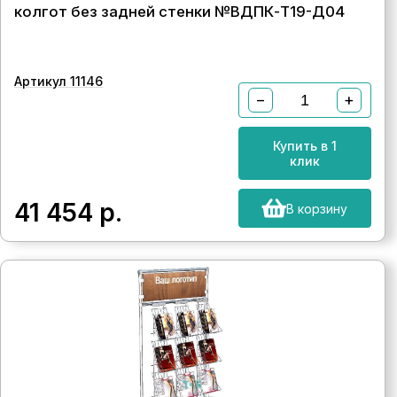
колгот без задней стенки №ВДПК-Т19-Д04
Артикул 11146
−
+
Купить в 1
клик
41 454
р.
В корзину