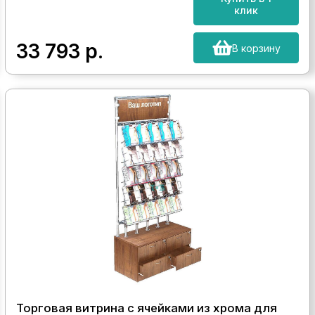
клик
33 793
р.
В корзину
Торговая витрина с ячейками из хрома для