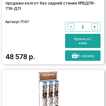
продажи колгот без задней стенки №ВДПК-
Т19-Д11
Артикул 11147
−
+
Купить в 1
клик
48 578
р.
В корзину