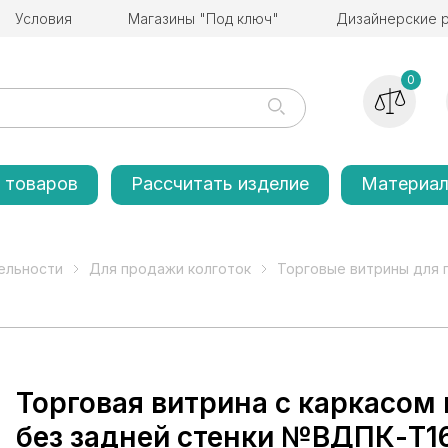
Условия
Магазины "Под ключ"
Дизайнерские 
0
 товаров
Рассчитать изделие
Материа
ельности
Для продажи колготок
Торговые витрины для 
Торговая витрина с каркасом
без задней стенки №ВДПК-Т1