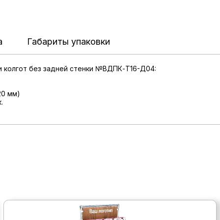
а
Габариты упаковки
и колгот без задней стенки №ВДПК-Т16-Д04:
20 мм)
.