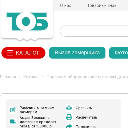
О нас
Товарный знак
Вызов замерщика
Фото
КАТАЛОГ
Главная
Каталог
Торговое оборудование по типам деят
Рассчитать по моим
Сравнить
размерам
Распечатать
Акция! Бесплатная
доставка в пределах
МКАД от 150000 р.!
Поделиться