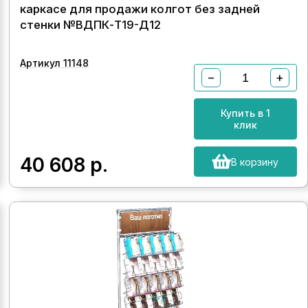
каркасе для продажи колгот без задней
стенки №ВДПК-Т19-Д12
Артикул 11148
−
+
Купить в 1
клик
40 608
р.
В корзину