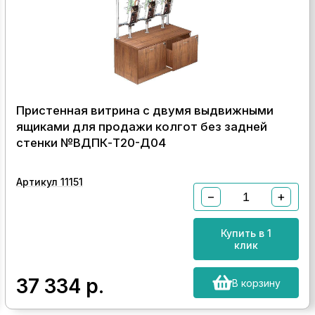
Пристенная витрина с двумя выдвижными
ящиками для продажи колгот без задней
стенки №ВДПК-Т20-Д04
Артикул 11151
−
+
Купить в 1
клик
37 334
р.
В корзину