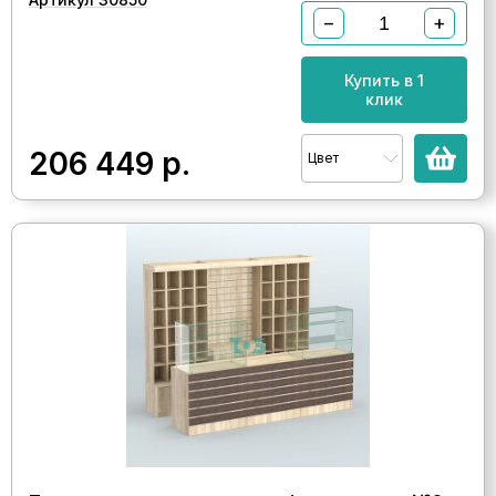
−
+
Купить в 1
клик
206 449
р.
Цвет