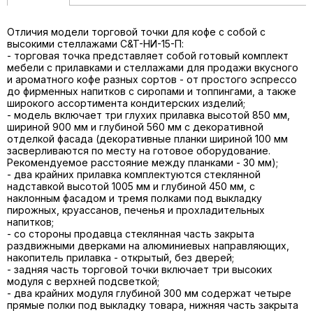
Отличия модели торговой точки для кофе с собой с
высокими стеллажами C&T-НИ-15-П:
- торговая точка представляет собой готовый комплект
мебели с прилавками и стеллажами для продажи вкусного
и ароматного кофе разных сортов - от простого эспрессо
до фирменных напитков с сиропами и топпингами, а также
широкого ассортимента кондитерских изделий;
- модель включает три глухих прилавка высотой 850 мм,
шириной 900 мм и глубиной 560 мм с декоративной
отделкой фасада (декоративные планки шириной 100 мм
засверливаются по месту на готовое оборудование.
Рекомендуемое расстояние между планками - 30 мм);
- два крайних прилавка комплектуются стеклянной
надставкой высотой 1005 мм и глубиной 450 мм, с
наклонным фасадом и тремя полками под выкладку
пирожных, круассанов, печенья и прохладительных
напитков;
- со стороны продавца стеклянная часть закрыта
раздвижными дверками на алюминиевых направляющих,
накопитель прилавка - открытый, без дверей;
- задняя часть торговой точки включает три высоких
модуля с верхней подсветкой;
- два крайних модуля глубиной 300 мм содержат четыре
прямые полки под выкладку товара, нижняя часть закрыта