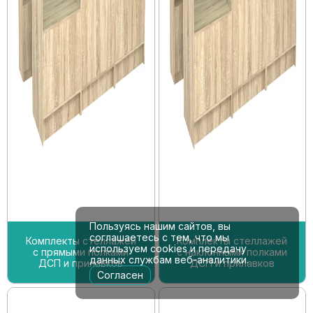
Пользуясь нашим сайтов, вы
соглашаетесь с тем, что мы
Комплекты стеллажей
Комплекты стеллажей
используем cookies и передачу
с прямыми полками
с наклонными полками
данных службам веб-аналитики.
ДСП и прилавков
ДСП и прилавков
Согласен