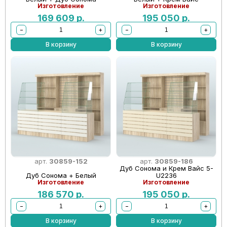
Изготовление
Изготовление
169 609
р.
195 050
р.
−
+
−
+
В корзину
В корзину
арт.
30859-152
арт.
30859-186
Дуб Сонома и Крем Вайс 5-
Дуб Сонома + Белый
U2236
Изготовление
Изготовление
186 570
р.
195 050
р.
−
+
−
+
В корзину
В корзину