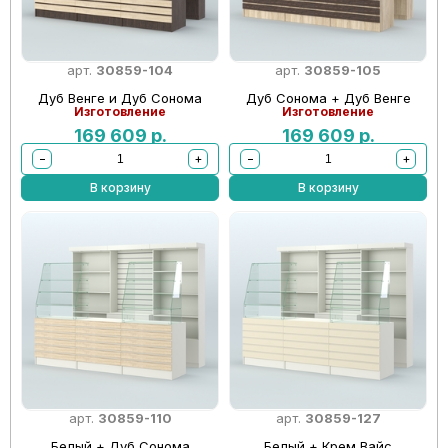
арт.
30859-104
арт.
30859-105
Дуб Венге и Дуб Сонома
Дуб Сонома + Дуб Венге
Изготовление
Изготовление
169 609
р.
169 609
р.
−
+
−
+
В корзину
В корзину
арт.
30859-110
арт.
30859-127
Белый + Дуб Сонома
Белый + Крем Вайс