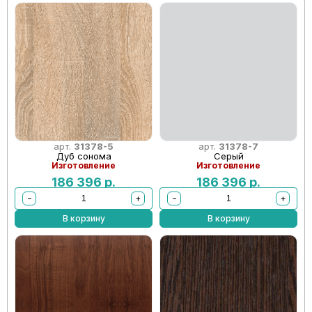
арт.
31378-5
арт.
31378-7
Дуб сонома
Серый
Изготовление
Изготовление
186 396
р.
186 396
р.
−
+
−
+
В корзину
В корзину