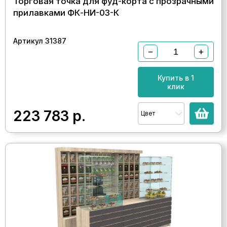
Торговая точка для фуд-корта с прозрачными
прилавками ФК-НИ-03-К
Артикул 31387
−
+
Купить в 1
клик
223 783
р.
Цвет