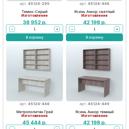
арт.
45124-295
арт.
45124-446
Темно-Серый
Ясень Анкор светлый
Изготовление
Изготовление
38 952
р.
42 198
р.
−
+
−
+
В корзину
В корзину
арт.
45124-448
арт.
45124-449
Метрополитан Грей
Ясень Анкор темный
Изготовление
Изготовление
45 444
р.
42 198
р.