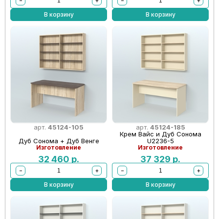
−
+
−
+
В корзину
В корзину
арт.
45124-105
арт.
45124-185
Крем Вайс и Дуб Сонома
Дуб Сонома + Дуб Венге
U2236-5
Изготовление
Изготовление
32 460
р.
37 329
р.
−
+
−
+
В корзину
В корзину