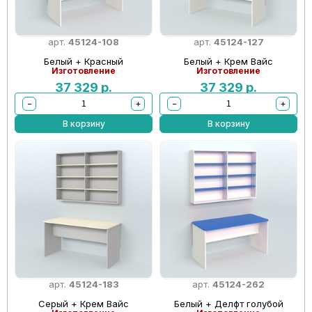
арт.
45124-108
арт.
45124-127
Белый + Красный
Белый + Крем Вайс
Изготовление
Изготовление
37 329
р.
37 329
р.
−
+
−
+
В корзину
В корзину
арт.
45124-183
арт.
45124-262
Серый + Крем Вайс
Белый + Делфт голубой