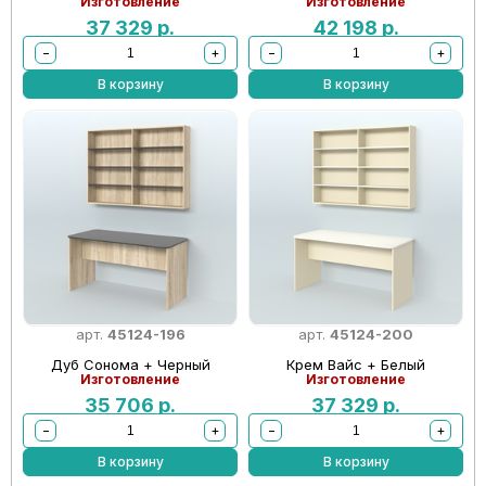
Изготовление
Изготовление
37 329
р.
42 198
р.
−
+
−
+
В корзину
В корзину
арт.
45124-196
арт.
45124-200
Дуб Сонома + Черный
Крем Вайс + Белый
Изготовление
Изготовление
35 706
р.
37 329
р.
−
+
−
+
В корзину
В корзину