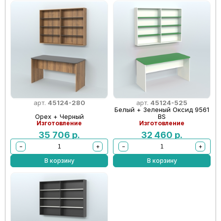
арт.
45124-280
арт.
45124-525
Белый + Зеленый Оксид 9561
Орех + Черный
BS
Изготовление
Изготовление
35 706
р.
32 460
р.
−
+
−
+
В корзину
В корзину