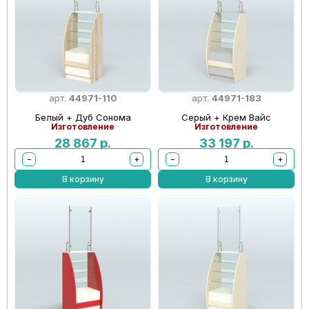
арт.
44971-110
арт.
44971-183
Белый + Дуб Сонома
Серый + Крем Вайс
Изготовление
Изготовление
28 867
р.
33 197
р.
−
+
−
+
В корзину
В корзину