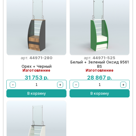
арт.
44971-280
арт.
44971-525
Белый + Зеленый Оксид 9561
Орех + Черный
BS
Изготовление
Изготовление
31 753
р.
28 867
р.
−
+
−
+
В корзину
В корзину