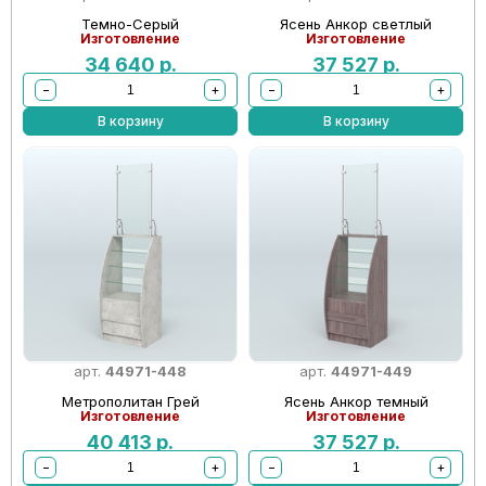
Темно-Серый
Ясень Анкор светлый
Изготовление
Изготовление
34 640
р.
37 527
р.
−
+
−
+
В корзину
В корзину
арт.
44971-448
арт.
44971-449
Метрополитан Грей
Ясень Анкор темный
Изготовление
Изготовление
40 413
р.
37 527
р.
−
+
−
+