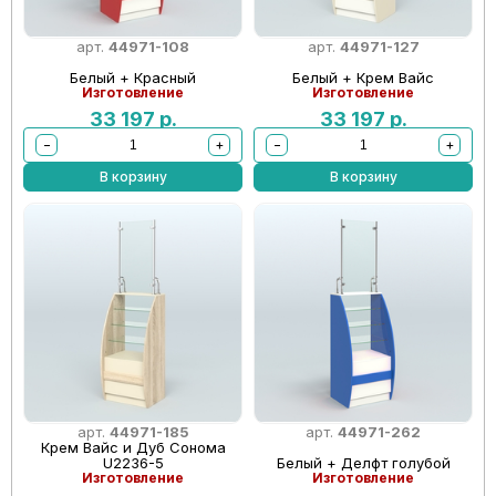
арт.
44971-108
арт.
44971-127
Белый + Красный
Белый + Крем Вайс
Изготовление
Изготовление
33 197
р.
33 197
р.
−
+
−
+
В корзину
В корзину
арт.
44971-185
арт.
44971-262
Крем Вайс и Дуб Сонома
U2236-5
Белый + Делфт голубой
Изготовление
Изготовление