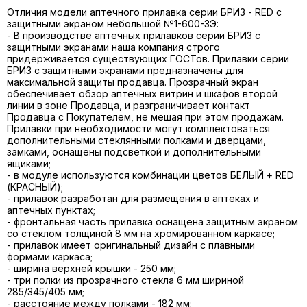
Отличия модели аптечного прилавка серии БРИЗ - RED с
защитными экраном небольшой №1-600-ЗЭ:
- В производстве аптечных прилавков серии БРИЗ с
защитными экранами наша компания строго
придерживается существующих ГОСТов. Прилавки серии
БРИЗ с защитными экранами предназначены для
максимальной защиты продавца. Прозрачный экран
обеспечивает обзор аптечных витрин и шкафов второй
линии в зоне Продавца, и разграничивает контакт
Продавца с Покупателем, не мешая при этом продажам.
Прилавки при необходимости могут комплектоваться
дополнительными стеклянными полками и дверцами,
замками, оснащены подсветкой и дополнительными
ящиками;
- в модуле используются комбинации цветов БЕЛЫЙ + RED
(КРАСНЫЙ);
- прилавок разработан для размещения в аптеках и
аптечных пунктах;
- фронтальная часть прилавка оснащена защитным экраном
со стеклом толщиной 8 мм на хромированном каркасе;
- прилавок имеет оригинальный дизайн с плавными
формами каркаса;
- ширина верхней крышки - 250 мм;
- три полки из прозрачного стекла 6 мм шириной
285/345/405 мм;
- расстояние между полками - 182 мм;