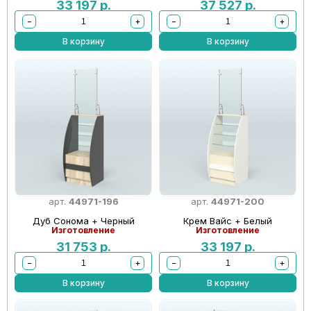
33 197
р.
37 527
р.
−
+
−
+
В корзину
В корзину
арт.
44971-196
арт.
44971-200
Дуб Сонома + Черный
Крем Вайс + Белый
Изготовление
Изготовление
31 753
р.
33 197
р.
−
+
−
+
В корзину
В корзину