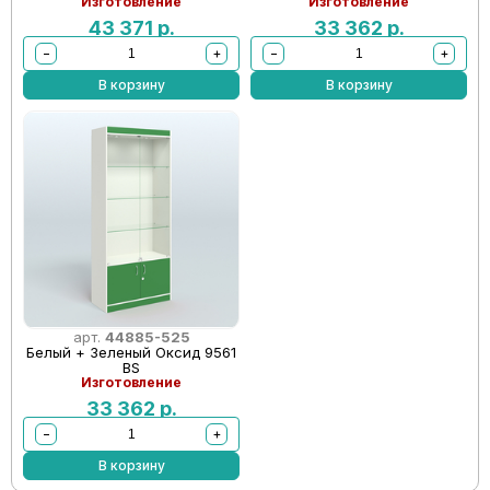
Изготовление
Изготовление
43 371
р.
33 362
р.
−
+
−
+
В корзину
В корзину
арт.
44885-525
Белый + Зеленый Оксид 9561
BS
Изготовление
33 362
р.
−
+
В корзину