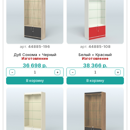
арт.
44885-196
арт.
44885-108
Дуб Сонома + Черный
Белый + Красный
Изготовление
Изготовление
36 698
р.
38 366
р.
−
+
−
+
В корзину
В корзину