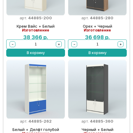
арт.
44885-200
арт.
44885-280
Крем Вайс + Белый
Орех + Черный
Изготовление
Изготовление
38 366
р.
36 698
р.
−
+
−
+
В корзину
В корзину
арт.
44885-262
арт.
44885-360
Белый + Делфт голубой
Черный + Белый