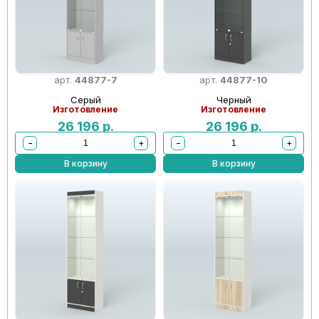
арт.
44877-7
арт.
44877-10
Серый
Черный
Изготовление
Изготовление
26 196
р.
26 196
р.
−
+
−
+
В корзину
В корзину