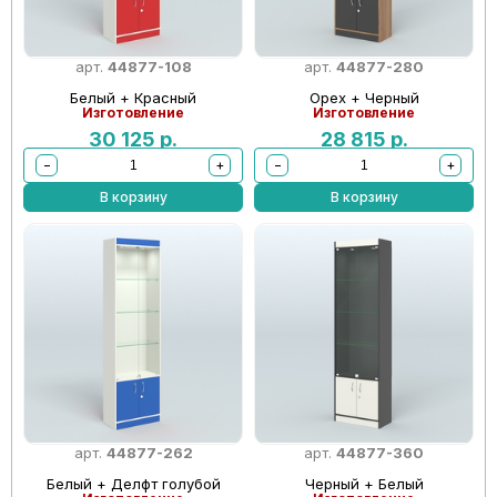
арт.
44877-108
арт.
44877-280
Белый + Красный
Орех + Черный
Изготовление
Изготовление
30 125
р.
28 815
р.
−
+
−
+
В корзину
В корзину
арт.
44877-262
арт.
44877-360
Белый + Делфт голубой
Черный + Белый