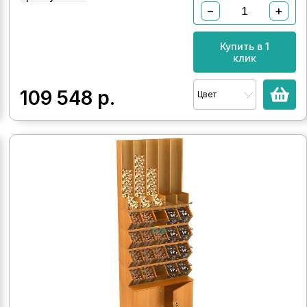
−
+
Купить в 1
клик
109 548
р.
Цвет