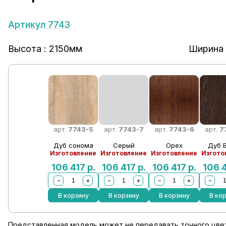
Артикул 7743
Высота : 2150мм
Ширина 
арт.
7743-5
арт.
7743-7
арт.
7743-6
арт.
7
Дуб сонома
Серый
Орех
Дуб 
Изготовление
Изготовление
Изготовление
Изгото
106 417
р.
106 417
р.
106 417
р.
106 
−
+
−
+
−
+
−
В корзину
В корзину
В корзину
В ко
Представленная модель может не передавать точного цвет