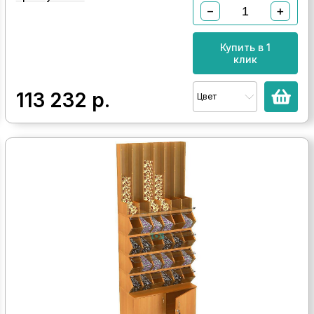
−
+
Купить в 1
клик
113 232
р.
Цвет