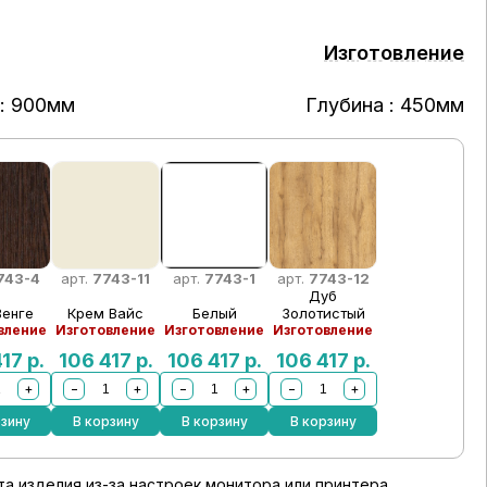
Изготовление
: 900мм
Глубина : 450мм
743-4
арт.
7743-11
арт.
7743-1
арт.
7743-12
Дуб
Венге
Крем Вайс
Белый
Золотистый
вление
Изготовление
Изготовление
Изготовление
417
р.
106 417
р.
106 417
р.
106 417
р.
+
−
+
−
+
−
+
рзину
В корзину
В корзину
В корзину
а изделия из-за настроек монитора или принтера