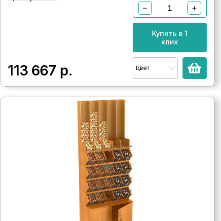
−
+
Купить в 1
клик
113 667
р.
Цвет