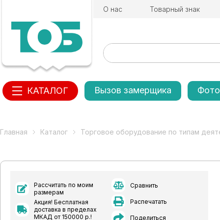
О нас
Товарный знак
Вызов замерщика
Фото
КАТАЛОГ
Главная
Каталог
Торговое оборудование по типам деят
Рассчитать по моим
Сравнить
размерам
Распечатать
Акция! Бесплатная
доставка в пределах
МКАД от 150000 р.!
Поделиться