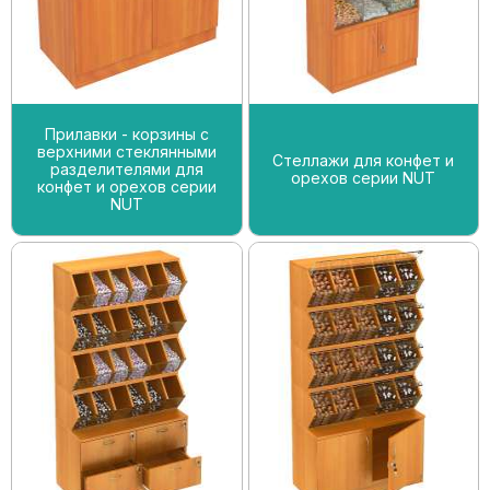
Прилавки - корзины с
верхними стеклянными
Стеллажи для конфет и
разделителями для
орехов серии NUT
конфет и орехов серии
NUT