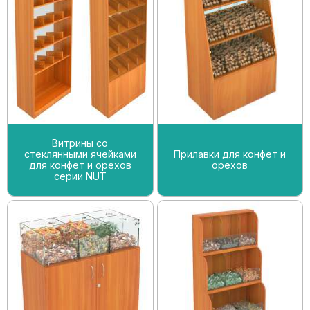
Витрины со
стеклянными ячейками
Прилавки для конфет и
для конфет и орехов
орехов
серии NUT