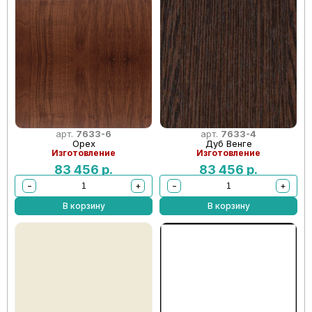
арт.
7633-6
арт.
7633-4
Орех
Дуб Венге
Изготовление
Изготовление
83 456
р.
83 456
р.
−
+
−
+
В корзину
В корзину