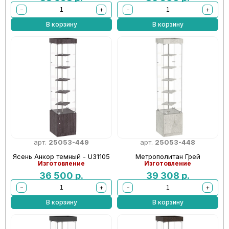
−
+
−
+
В корзину
В корзину
арт.
25053-449
арт.
25053-448
Ясень Анкор темный - U31105
Метрополитан Грей
Изготовление
Изготовление
36 500
р.
39 308
р.
−
+
−
+
В корзину
В корзину