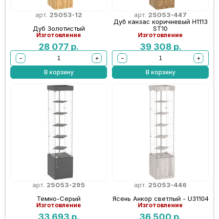
арт.
25053-12
арт.
25053-447
Дуб канзас коричневый Н1113
Дуб Золотистый
ST10
Изготовление
Изготовление
28 077
р.
39 308
р.
−
+
−
+
В корзину
В корзину
арт.
25053-295
арт.
25053-446
Темно-Серый
Ясень Анкор светлый - U31104
Изготовление
Изготовление
33 693
р.
36 500
р.