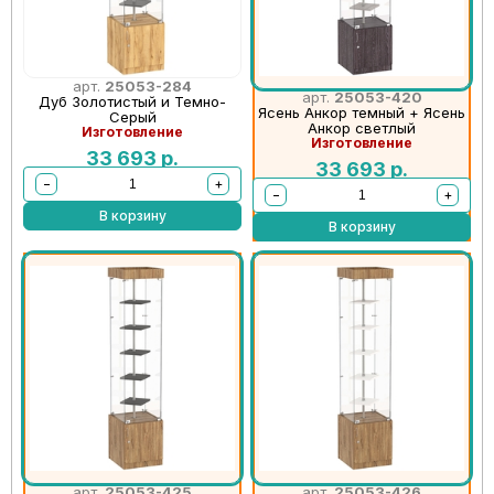
арт.
25053-284
арт.
25053-420
Дуб Золотистый и Темно-
Ясень Анкор темный + Ясень
Серый
Анкор светлый
Изготовление
Изготовление
33 693
р.
33 693
р.
−
+
−
+
В корзину
В корзину
арт.
25053-425
арт.
25053-426