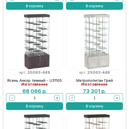
В корзину
В корзину
арт.
25063-449
арт.
25063-448
Ясень Анкор темный - U31105
Метрополитан Грей
Изготовление
Изготовление
68 066
р.
73 301
р.
−
+
−
+
В корзину
В корзину