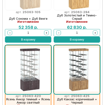
арт.
25063-105
арт.
25063-284
Дуб Золотистый и Темно-
Дуб Сонома + Дуб Венге
Серый
Изготовление
Изготовление
52 358
р.
62 830
р.
−
+
−
+
В корзину
В корзину
арт.
25063-420
арт.
25063-425
Ясень Анкор темный + Ясень
Дуб Канзас коричневый +
Анкор светлый
Черный