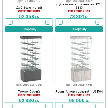
арт.
25063-12
арт.
25063-447
Дуб канзас коричневый Н1113
Дуб Золотистый
ST10
Изготовление
Изготовление
52 358
р.
73 301
р.
−
+
−
+
В корзину
В корзину
арт.
25063-295
арт.
25063-446
Темно-Серый
Ясень Анкор светлый - U31104
Изготовление
Изготовление
62 830
р.
68 066
р.
−
+
−
+