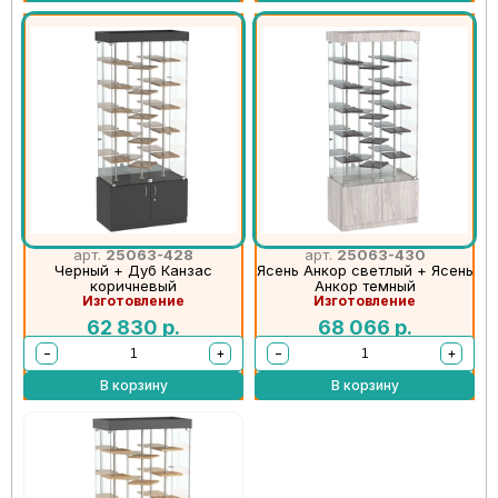
арт.
25063-428
арт.
25063-430
Черный + Дуб Канзас
Ясень Анкор светлый + Ясень
коричневый
Анкор темный
Изготовление
Изготовление
62 830
р.
68 066
р.
−
+
−
+
В корзину
В корзину