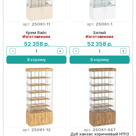
арт.
25061-11
арт.
25061-1
Крем Вайс
Белый
Изготовление
Изготовление
52 358
р.
52 358
р.
−
+
−
+
В корзину
В корзину
арт.
25061-12
арт.
25061-447
Дуб канзас коричневый Н1113