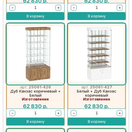
62 830
р.
62 830
р.
−
+
−
+
В корзину
В корзину
арт.
25061-426
арт.
25061-427
Дуб Канзас коричневый +
Белый + Дуб Канзас
Белый
коричневый
Изготовление
Изготовление
62 830
р.
62 830
р.
−
+
−
+
В корзину
В корзину