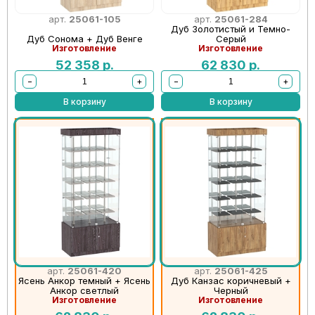
арт.
25061-105
арт.
25061-284
Дуб Золотистый и Темно-
Дуб Сонома + Дуб Венге
Серый
Изготовление
Изготовление
52 358
р.
62 830
р.
−
+
−
+
В корзину
В корзину
арт.
25061-420
арт.
25061-425
Ясень Анкор темный + Ясень
Дуб Канзас коричневый +
Анкор светлый
Черный
Изготовление
Изготовление