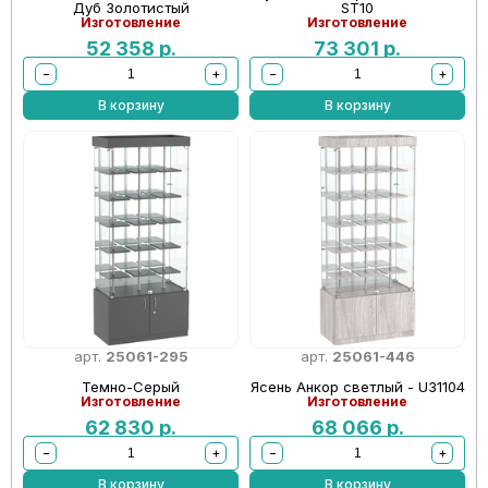
Дуб Золотистый
ST10
Изготовление
Изготовление
52 358
р.
73 301
р.
−
+
−
+
В корзину
В корзину
арт.
25061-295
арт.
25061-446
Темно-Серый
Ясень Анкор светлый - U31104
Изготовление
Изготовление
62 830
р.
68 066
р.
−
+
−
+
В корзину
В корзину