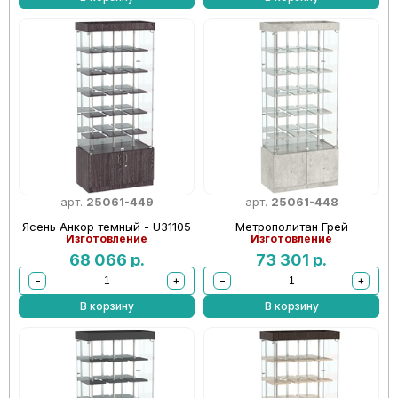
арт.
25061-449
арт.
25061-448
Ясень Анкор темный - U31105
Метрополитан Грей
Изготовление
Изготовление
68 066
р.
73 301
р.
−
+
−
+
В корзину
В корзину