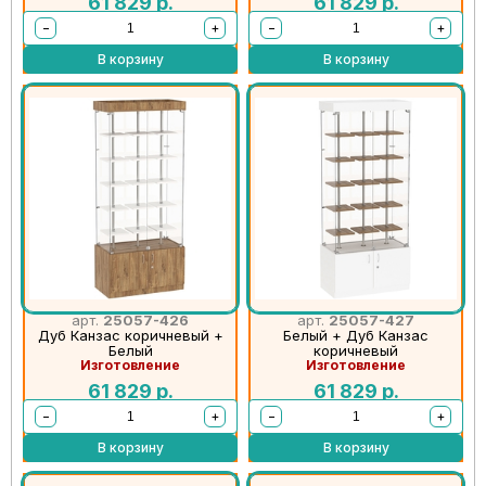
61 829
р.
61 829
р.
−
+
−
+
В корзину
В корзину
арт.
25057-426
арт.
25057-427
Дуб Канзас коричневый +
Белый + Дуб Канзас
Белый
коричневый
Изготовление
Изготовление
61 829
р.
61 829
р.
−
+
−
+
В корзину
В корзину