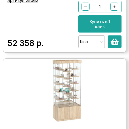
Артикул 25062
−
+
Купить в 1
клик
52 358
р.
Цвет