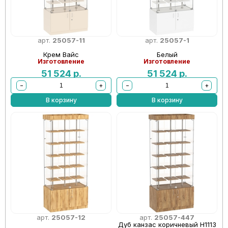
арт.
25057-11
арт.
25057-1
Крем Вайс
Белый
Изготовление
Изготовление
51 524
р.
51 524
р.
−
+
−
+
В корзину
В корзину
арт.
25057-12
арт.
25057-447
Дуб канзас коричневый Н1113