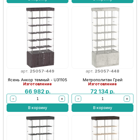
арт.
25057-449
арт.
25057-448
Ясень Анкор темный - U31105
Метрополитан Грей
Изготовление
Изготовление
66 982
р.
72 134
р.
−
+
−
+
В корзину
В корзину