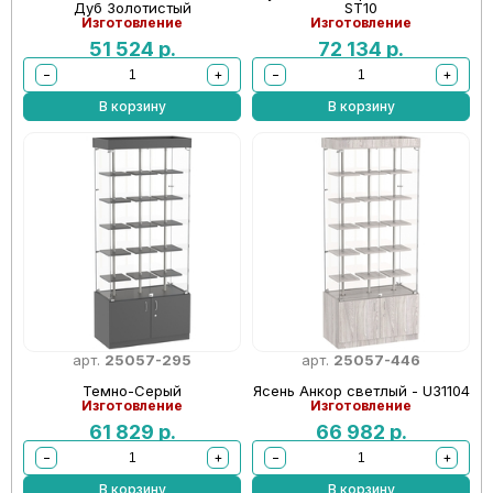
Дуб Золотистый
ST10
Изготовление
Изготовление
51 524
р.
72 134
р.
−
+
−
+
В корзину
В корзину
арт.
25057-295
арт.
25057-446
Темно-Серый
Ясень Анкор светлый - U31104
Изготовление
Изготовление
61 829
р.
66 982
р.
−
+
−
+
В корзину
В корзину