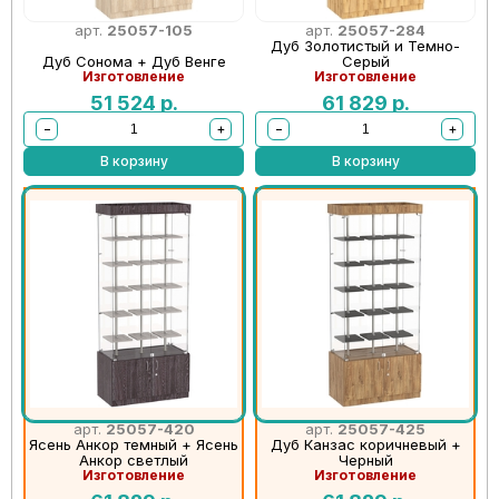
арт.
25057-105
арт.
25057-284
Дуб Золотистый и Темно-
Дуб Сонома + Дуб Венге
Серый
Изготовление
Изготовление
51 524
р.
61 829
р.
−
+
−
+
В корзину
В корзину
арт.
25057-420
арт.
25057-425
Ясень Анкор темный + Ясень
Дуб Канзас коричневый +
Анкор светлый
Черный
Изготовление
Изготовление