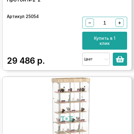
Артикул 25054
−
+
Купить в 1
клик
29 486
р.
Цвет