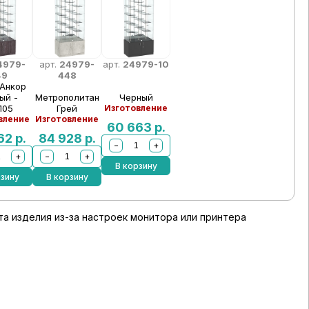
4979-
арт.
24979-
арт.
24979-10
49
448
 Анкор
ый -
Метрополитан
Черный
105
Грей
Изготовление
вление
Изготовление
60 663
р.
862
р.
84 928
р.
−
+
+
−
+
В корзину
рзину
В корзину
а изделия из-за настроек монитора или принтера