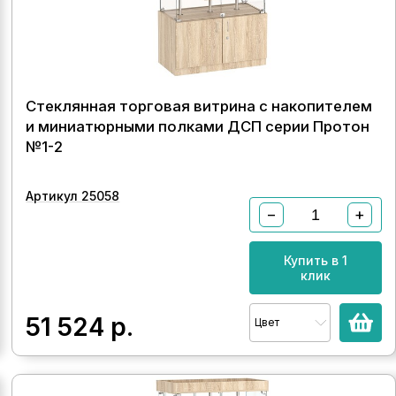
Стеклянная торговая витрина с накопителем
и миниатюрными полками ДСП серии Протон
№1-2
Артикул 25058
−
+
Купить в 1
клик
51 524
р.
Цвет