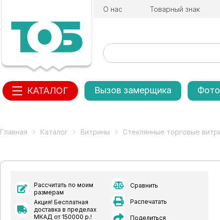
О нас
Товарный знак
Вызов замерщика
Фото
КАТАЛОГ
Главная
Каталог
Витрины
Стеклянные торговые витр
Рассчитать по моим
Сравнить
размерам
Распечатать
Акция! Бесплатная
доставка в пределах
МКАД от 150000 р.!
Поделиться