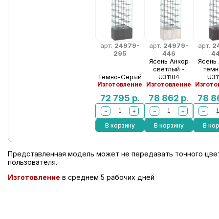
арт.
24979-
арт.
24979-
арт.
2
295
446
4
Ясень Анкор
Ясень
светлый -
темн
Темно-Серый
U31104
U31
Изготовление
Изготовление
Изгото
72 795
р.
78 862
р.
78 
−
+
−
+
−
В корзину
В корзину
В ко
Представленная модель может не передавать точного цвет
пользователя.
Изготовление
в среднем 5 рабочих дней