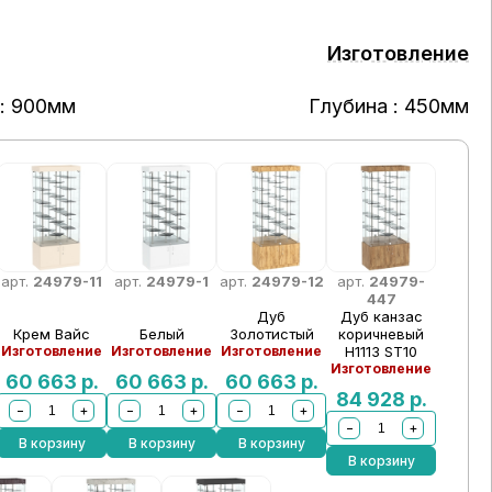
Изготовление
: 900мм
Глубина : 450мм
арт.
24979-11
арт.
24979-1
арт.
24979-12
арт.
24979-
447
Дуб
Дуб канзас
Крем Вайс
Белый
Золотистый
коричневый
Изготовление
Изготовление
Изготовление
Н1113 ST10
Изготовление
60 663
р.
60 663
р.
60 663
р.
84 928
р.
−
+
−
+
−
+
−
+
В корзину
В корзину
В корзину
В корзину