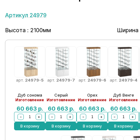
Артикул 24979
Высота : 2100мм
Ширина 
арт.
24979-5
арт.
24979-7
арт.
24979-6
арт.
24979-4
Дуб сонома
Серый
Орех
Дуб Венге
Изготовление
Изготовление
Изготовление
Изготовление
60 663
р.
60 663
р.
60 663
р.
60 663
р.
−
+
−
+
−
+
−
+
В корзину
В корзину
В корзину
В корзину