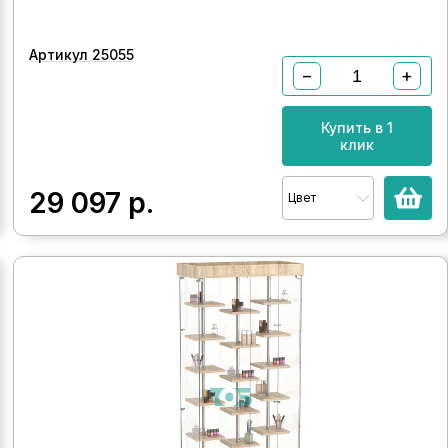
Артикул 25055
−
+
Купить в 1
клик
29 097
р.
Цвет