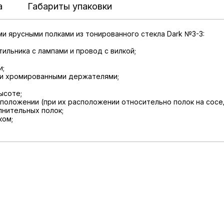
а
Габариты упаковки
и ярусными полками из тонированного стекла Dark №3-3:
ильника с лампами и провод с вилкой;
и;
ыми хромированными держателями;
ысоте;
 положении (при их расположении относительно полок на сосе
нительных полок;
ком;