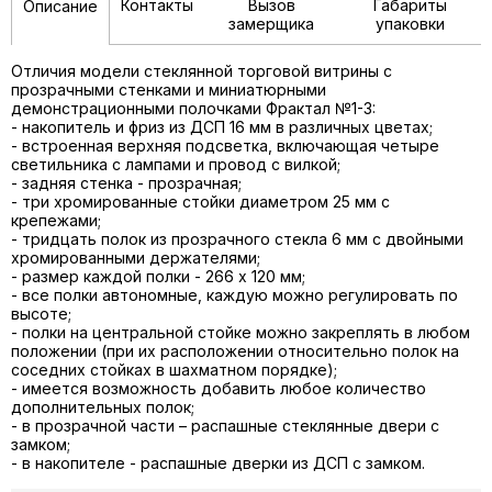
Контакты
Вызов
Габариты
Описание
замерщика
упаковки
Отличия модели стеклянной торговой витрины с
прозрачными стенками и миниатюрными
демонстрационными полочками Фрактал №1-3:
- накопитель и фриз из ДСП 16 мм в различных цветах;
- встроенная верхняя подсветка, включающая четыре
светильника с лампами и провод с вилкой;
- задняя стенка - прозрачная;
- три хромированные стойки диаметром 25 мм с
крепежами;
- тридцать полок из прозрачного стекла 6 мм с двойными
хромированными держателями;
- размер каждой полки - 266 х 120 мм;
- все полки автономные, каждую можно регулировать по
высоте;
- полки на центральной стойке можно закреплять в любом
положении (при их расположении относительно полок на
соседних стойках в шахматном порядке);
- имеется возможность добавить любое количество
дополнительных полок;
- в прозрачной части – распашные стеклянные двери с
замком;
- в накопителе - распашные дверки из ДСП с замком.