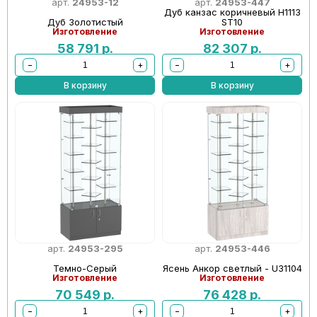
арт.
24953-12
арт.
24953-447
Дуб канзас коричневый Н1113
Дуб Золотистый
ST10
Изготовление
Изготовление
58 791
р.
82 307
р.
−
+
−
+
В корзину
В корзину
арт.
24953-295
арт.
24953-446
Темно-Серый
Ясень Анкор светлый - U31104
Изготовление
Изготовление
70 549
р.
76 428
р.
−
+
−
+