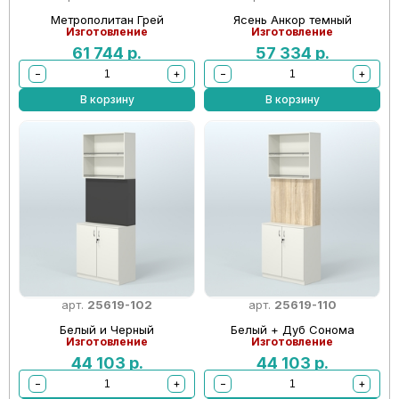
Метрополитан Грей
Ясень Анкор темный
Изготовление
Изготовление
61 744
р.
57 334
р.
−
+
−
+
В корзину
В корзину
арт.
25619-102
арт.
25619-110
Белый и Черный
Белый + Дуб Сонома
Изготовление
Изготовление
44 103
р.
44 103
р.
−
+
−
+