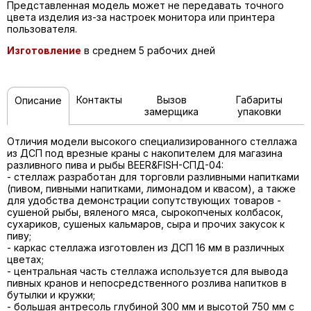
Представленная модель может не передавать точного
цвета изделия из-за настроек монитора или принтера
пользователя.
Изготовление
в среднем 5 рабочих дней
Контакты
Вызов
Габариты
Описание
замерщика
упаковки
Отличия модели высокого специализированного стеллажа
из ДСП под врезные краны с накопителем для магазина
разливного пива и рыбы BEER&FISH-СПД-04:
- стеллаж разработан для торговли разливными напитками
(пивом, пивными напитками, лимонадом и квасом), а также
для удобства демонстрации сопутствующих товаров -
сушеной рыбы, вяленого мяса, сырокопченых колбасок,
сухариков, сушеных кальмаров, сыра и прочих закусок к
пиву;
- каркас стеллажа изготовлен из ДСП 16 мм в различных
цветах;
- центральная часть стеллажа используется для вывода
пивных кранов и непосредственного розлива напитков в
бутылки и кружки;
- большая антресоль глубиной 300 мм и высотой 750 мм с