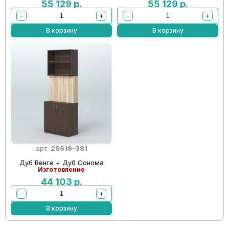
55 129
р.
55 129
р.
−
+
−
+
В корзину
В корзину
арт.
25619-381
Дуб Венге + Дуб Сонома
Изготовление
44 103
р.
−
+
В корзину