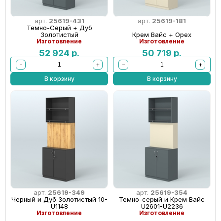
арт.
25619-431
арт.
25619-181
Темно-Серый + Дуб
Золотистый
Крем Вайс + Орех
Изготовление
Изготовление
52 924
р.
50 719
р.
−
+
−
+
В корзину
В корзину
арт.
25619-349
арт.
25619-354
Черный и Дуб Золотистый 10-
Темно-серый и Крем Вайс
U1148
U2601-U2236
Изготовление
Изготовление