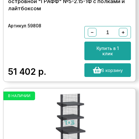
островной "ГРАФФ" №5-2.15-1Ф с полками и
лайтбоксом
Артикул 59808
−
+
Купить в 1
клик
51 402
р.
В корзину
В НАЛИЧИИ