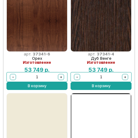
арт.
37341-6
арт.
37341-4
Орех
Дуб Венге
Изготовление
Изготовление
53 749
р.
53 749
р.
−
+
−
+
В корзину
В корзину