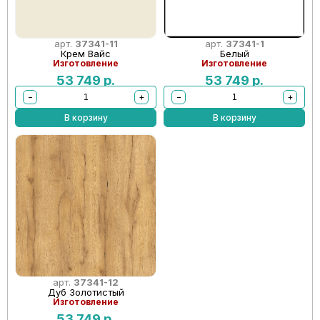
арт.
37341-11
арт.
37341-1
Крем Вайс
Белый
Изготовление
Изготовление
53 749
р.
53 749
р.
−
+
−
+
В корзину
В корзину
арт.
37341-12
Дуб Золотистый
Изготовление
53 749
р.