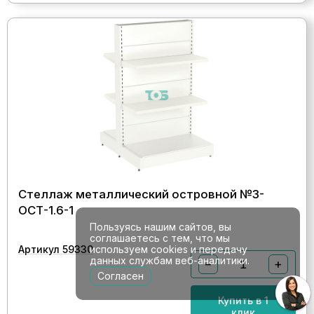
Стеллаж металлический островной №3-
ОСТ-1.6-1
Пользуясь нашим сайтов, вы
соглашаетесь с тем, что мы
Артикул 59330
используем cookies и передачу
данных службам веб-аналитики.
−
+
Согласен
Купить в 1
клик