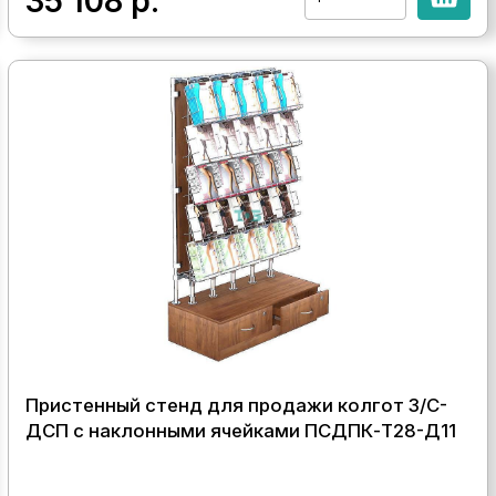
35 108
р.
Пристенный стенд для продажи колгот З/C-
ДСП с наклонными ячейками ПСДПК-Т28-Д11