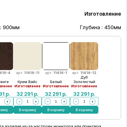
Изготовление
: 900мм
Глубина : 450мм
1416-4
арт.
11416-11
арт.
11416-1
арт.
11416-12
Дуб
Венге
Крем Вайс
Белый
Золотистый
вление
Изготовление
Изготовление
Изготовление
91
р.
32 291
р.
32 291
р.
32 291
р.
+
−
+
−
+
−
+
рзину
В корзину
В корзину
В корзину
а изделия из-за настроек монитора или принтера