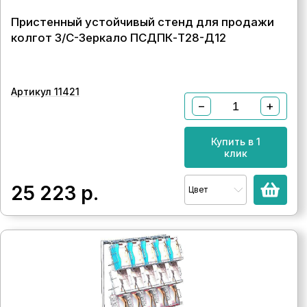
Пристенный устойчивый стенд для продажи
колгот З/C-Зеркало ПСДПК-Т28-Д12
Артикул 11421
−
+
Купить в 1
клик
25 223
р.
Цвет