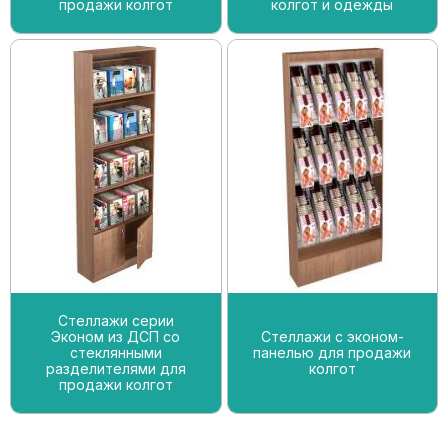
продажи колгот
колгот и одежды
Стеллажи серии
Эконом из ДСП со
Стеллажи с эконом-
стеклянными
панелью для продажи
разделителями для
колгот
продажи колгот