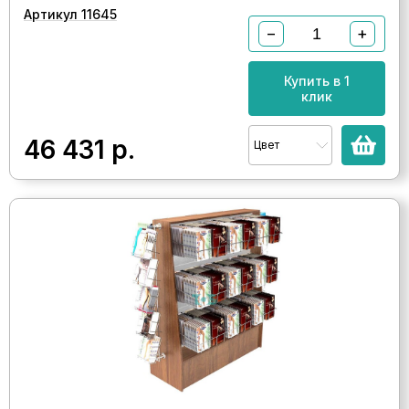
Артикул 11645
−
+
Купить в 1
клик
46 431
р.
Цвет