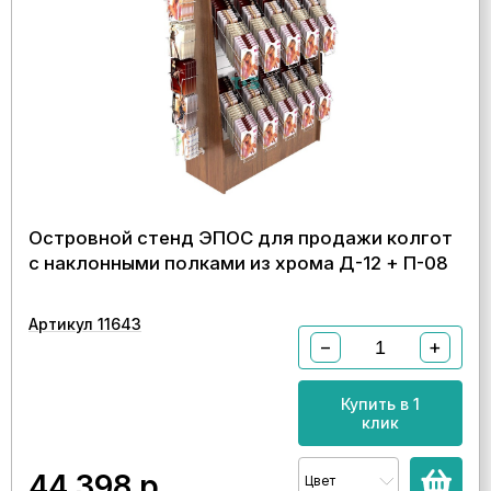
Островной стенд ЭПОС для продажи колгот
с наклонными полками из хрома Д-12 + П-08
Артикул 11643
−
+
Купить в 1
клик
44 398
р.
Цвет