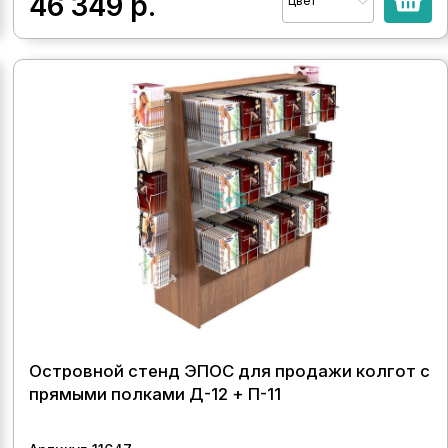
46 349
р.
Цвет
Островной стенд ЭПОС для продажи колгот с
прямыми полками Д-12 + П-11