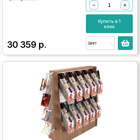
−
+
Купить в 1
клик
30 359
р.
Цвет