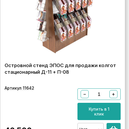
Островной стенд ЭПОС для продажи колгот
стационарный Д-11 + П-08
Артикул 11642
−
+
Купить в 1
клик