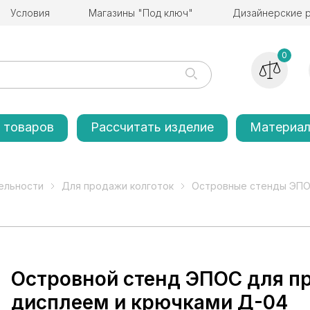
Условия
Магазины "Под ключ"
Дизайнерские 
0
 товаров
Рассчитать изделие
Материа
ельности
Для продажи колготок
Островные стенды ЭПО
Островной стенд ЭПОС для пр
дисплеем и крючками Д-04