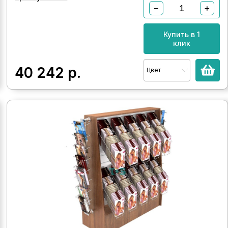
−
+
Купить в 1
клик
40 242
р.
Цвет