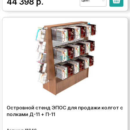
44 398
р.
Цвет
Островной стенд ЭПОС для продажи колгот с
полками Д-11 + П-11