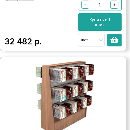
−
+
Купить в 1
клик
32 482
р.
Цвет