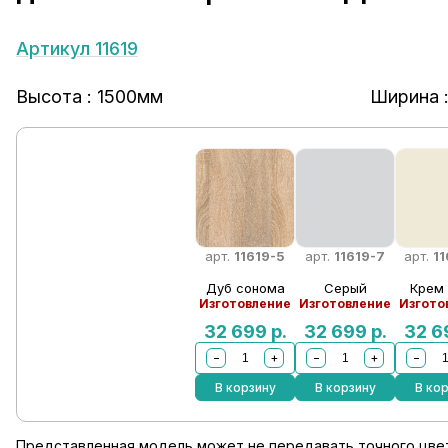
Артикул 11619
Высота : 1500мм
Ширина 
арт.
11619-5
арт.
11619-7
арт.
11
Дуб сонома
Серый
Крем
Изготовление
Изготовление
Изгото
32 699
р.
32 699
р.
32 
−
+
−
+
−
В корзину
В корзину
В ко
Представленная модель может не передавать точного цвет