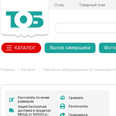
О нас
Товарный знак
Вызов замерщика
Фото
КАТАЛОГ
Главная
Каталог
Торговое оборудование по типам деят
Рассчитать по моим
Сравнить
размерам
Распечатать
Акция! Бесплатная
доставка в пределах
МКАД от 150000 р.!
Поделиться