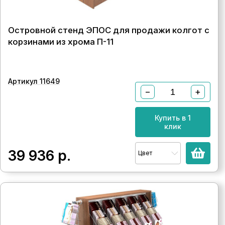
Островной стенд ЭПОС для продажи колгот с
корзинами из хрома П-11
Артикул 11649
−
+
Купить в 1
клик
39 936
р.
Цвет