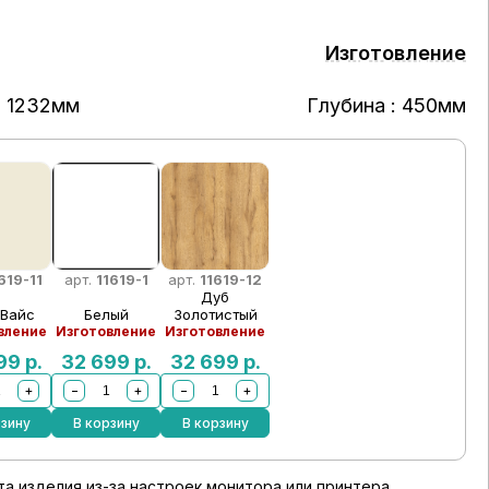
Изготовление
: 1232мм
Глубина : 450мм
619-11
арт.
11619-1
арт.
11619-12
Дуб
 Вайс
Белый
Золотистый
вление
Изготовление
Изготовление
699
р.
32 699
р.
32 699
р.
+
−
+
−
+
рзину
В корзину
В корзину
а изделия из-за настроек монитора или принтера