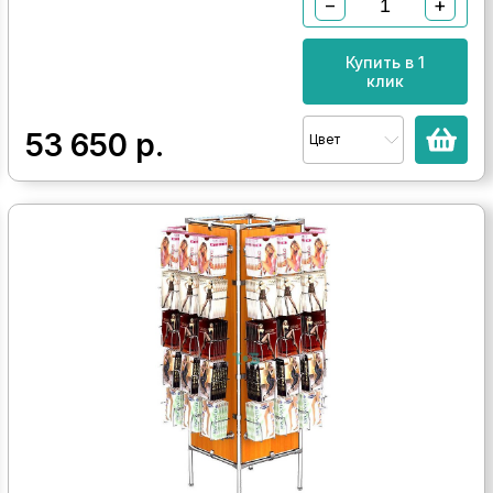
−
+
Купить в 1
клик
53 650
р.
Цвет