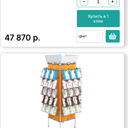
−
+
Купить в 1
клик
47 870
р.
Цвет