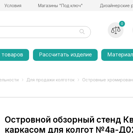
Условия
Магазины "Под ключ"
Дизайнерские 
0
 товаров
Рассчитать изделие
Материа
ельности
Для продажи колготок
Островные хромирован
Островной обзорный стенд К
каркасом для колгот №4а-Д0