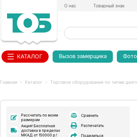
О нас
Товарный знак
Вызов замерщика
Фото
КАТАЛОГ
Главная
Каталог
Торговое оборудование по типам деят
Рассчитать по моим
Сравнить
размерам
Распечатать
Акция! Бесплатная
доставка в пределах
МКАД от 150000 р.!
Поделиться