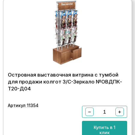
Островная выставочная витрина с тумбой
для продажи колгот З/C-Зеркало №ОВДПК-
Т20-Д04
Артикул 11354
−
+
Купить в 1
клик