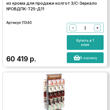
из хрома для продажи колгот З/C-Зеркало
№ОВДПК-Т25-Д11
Артикул 11340
−
+
Купить в 1
клик
60 419
р.
В корзину