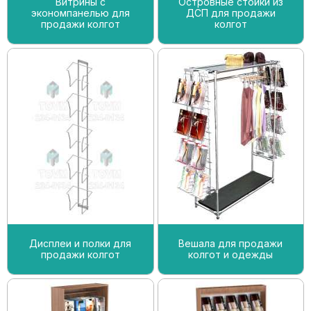
Витрины с
Островные стойки из
экономпанелью для
ДСП для продажи
продажи колгот
колгот
Дисплеи и полки для
Вешала для продажи
продажи колгот
колгот и одежды