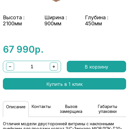
Высота :
Ширина :
Глубина :
2100мм
900мм
450мм
67 990
р.
−
+
В корзину
Купить в 1 клик
Контакты
Вызов
Габариты
Описание
замерщика
упаковки
Отличия модели двусторонней витрины с наклонными
ячейками для продажи колгот З/C-Зеркало №ОВДПК-Т20-