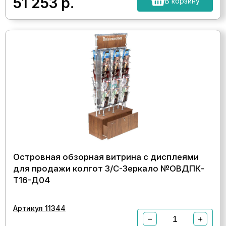
51 253
р.
В корзину
Островная обзорная витрина с дисплеями
для продажи колгот З/C-Зеркало №ОВДПК-
Т16-Д04
Артикул 11344
−
+