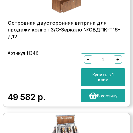
Островная двусторонняя витрина для
продажи колгот З/C-Зеркало №ОВДПК-Т16-
Д12
Артикул 11346
−
+
Купить в 1
клик
49 582
р.
В корзину