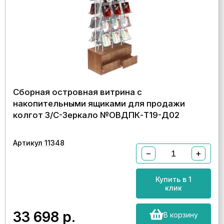
Сборная островная витрина с
накопительными ящиками для продажи
колгот З/C-Зеркало №ОВДПК-Т19-Д02
Артикул 11348
−
+
Купить в 1
клик
33 698
р.
В корзину