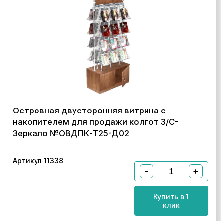
Островная двусторонняя витрина с
накопителем для продажи колгот З/C-
Зеркало №ОВДПК-Т25-Д02
Артикул 11338
−
+
Купить в 1
клик