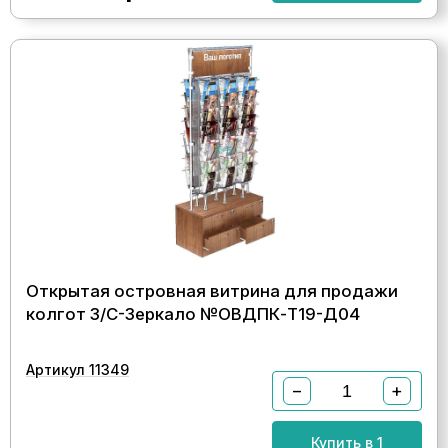
Открытая островная витрина для продажи
колгот З/C-Зеркало №ОВДПК-Т19-Д04
Артикул 11349
−
+
Купить в 1