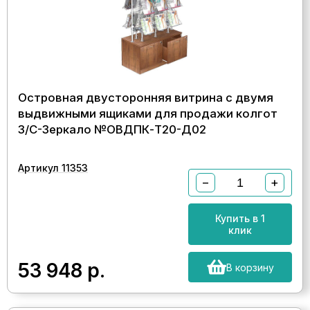
Островная двусторонняя витрина с двумя
выдвижными ящиками для продажи колгот
З/C-Зеркало №ОВДПК-Т20-Д02
Артикул 11353
−
+
Купить в 1
клик
53 948
р.
В корзину