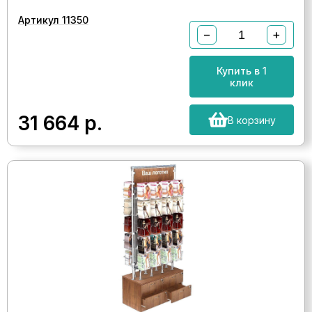
Артикул 11350
−
+
Купить в 1
клик
31 664
р.
В корзину