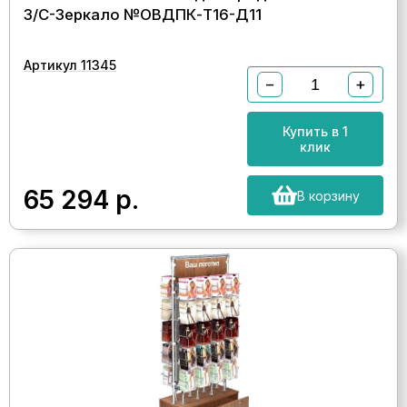
З/C-Зеркало №ОВДПК-Т16-Д11
Артикул 11345
−
+
Купить в 1
клик
65 294
р.
В корзину