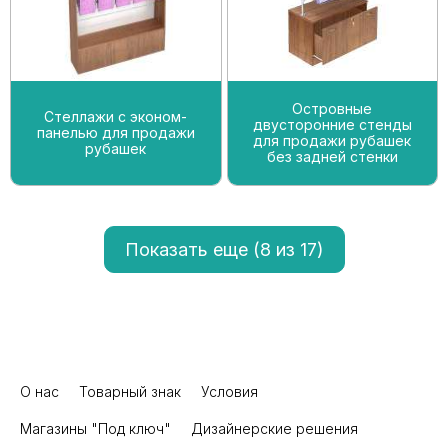
Островные
Стеллажи с эконом-
двусторонние стенды
панелью для продажи
для продажи рубашек
рубашек
без задней стенки
Показать еще (
8
из 17)
О нас
Товарный знак
Условия
Магазины "Под ключ"
Дизайнерские решения