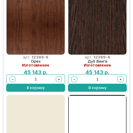
арт.
12389-6
арт.
12389-4
Орех
Дуб Венге
Изготовление
Изготовление
45 143
р.
45 143
р.
−
+
−
+
В корзину
В корзину