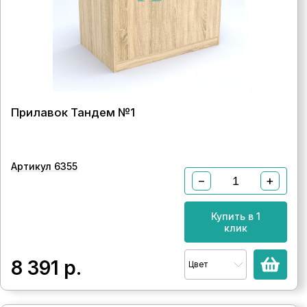
Прилавок Тандем №1
Артикул 6355
−
+
Купить в 1
клик
8 391
р.
Цвет