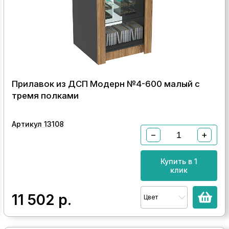
Прилавок из ДСП Модерн №4-600 малый с
тремя полками
Артикул 13108
−
+
Купить в 1
клик
11 502
р.
Цвет