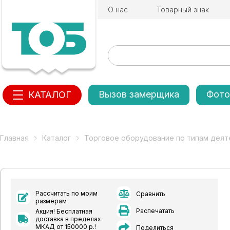
О нас
Товарный знак
Вызов замерщика
Фото
КАТАЛОГ
Главная
Каталог
Торговое оборудование по типам деят
Рассчитать по моим
Сравнить
размерам
Распечатать
Акция! Бесплатная
доставка в пределах
МКАД от 150000 р.!
Поделиться