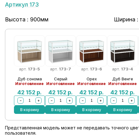
Артикул 173
Высота : 900мм
Ширина :
арт.
173-5
арт.
173-7
арт.
173-6
арт.
173-4
Дуб сонома
Серый
Орех
Дуб Венге
Изготовление
Изготовление
Изготовление
Изготовление
42 152
р.
42 152
р.
42 152
р.
42 152
р.
−
+
−
+
−
+
−
+
В корзину
В корзину
В корзину
В корзину
Представленная модель может не передавать точного цвет
пользователя.