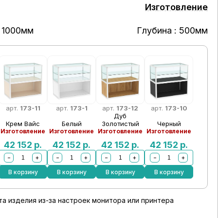
Изготовление
 1000мм
Глубина : 500мм
арт.
173-11
арт.
173-1
арт.
173-12
арт.
173-10
Дуб
Крем Вайс
Белый
Золотистый
Черный
Изготовление
Изготовление
Изготовление
Изготовление
42 152
р.
42 152
р.
42 152
р.
42 152
р.
−
+
−
+
−
+
−
+
В корзину
В корзину
В корзину
В корзину
а изделия из-за настроек монитора или принтера