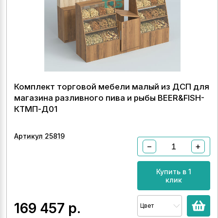
Комплект торговой мебели малый из ДСП для
магазина разливного пива и рыбы BEER&FISH-
КТМП-Д01
Артикул 25819
−
+
Купить в 1
клик
169 457
р.
Цвет