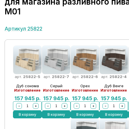
для магазина разливного пив
М01
Артикул 25822
арт.
25822-5
арт.
25822-7
арт.
25822-6
арт.
25822-4
Дуб сонома
Серый
Орех
Дуб Венге
Изготовление
Изготовление
Изготовление
Изготовление
157 945
р.
157 945
р.
157 945
р.
157 945
р.
−
+
−
+
−
+
−
+
В корзину
В корзину
В корзину
В корзину