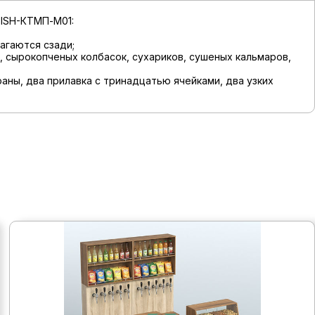
FISH-КТМП-М01:
агаются сзади;
, сырокопченых колбасок, сухариков, сушеных кальмаров,
аны, два прилавка с тринадцатью ячейками, два узких