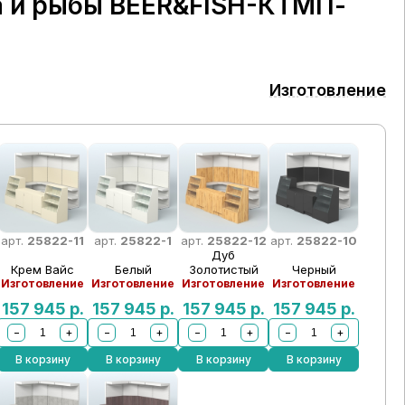
а и рыбы BEER&FISH-КТМП-
Изготовление
арт.
25822-11
арт.
25822-1
арт.
25822-12
арт.
25822-10
Дуб
Крем Вайс
Белый
Золотистый
Черный
Изготовление
Изготовление
Изготовление
Изготовление
157 945
р.
157 945
р.
157 945
р.
157 945
р.
−
+
−
+
−
+
−
+
В корзину
В корзину
В корзину
В корзину