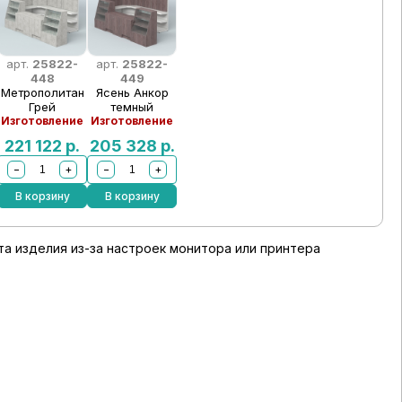
арт.
25822-
арт.
25822-
448
449
Метрополитан
Ясень Анкор
Грей
темный
Изготовление
Изготовление
221 122
р.
205 328
р.
−
+
−
+
В корзину
В корзину
а изделия из-за настроек монитора или принтера