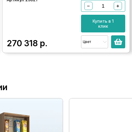
−
+
Купить в 1
клик
270 318
р.
Цвет
ии