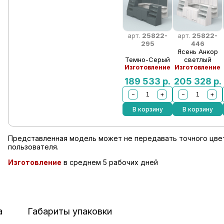
арт.
25822-
арт.
25822-
295
446
Ясень Анкор
Темно-Серый
светлый
Изготовление
Изготовление
189 533
р.
205 328
р.
−
+
−
+
В корзину
В корзину
Представленная модель может не передавать точного цвет
пользователя.
Изготовление
в среднем 5 рабочих дней
а
Габариты упаковки