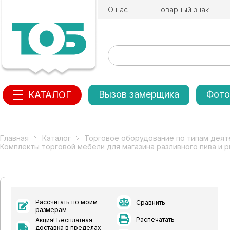
О нас
Товарный знак
Вызов замерщика
Фото
КАТАЛОГ
Главная
Каталог
Торговое оборудование по типам деят
Комплекты торговой мебели для магазина разливного пива и 
Рассчитать по моим
Сравнить
размерам
Распечатать
Акция! Бесплатная
доставка в пределах