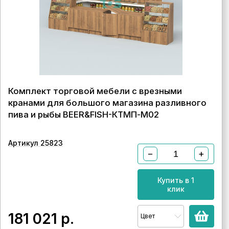
Комплект торговой мебели с врезными
кранами для большого магазина разливного
пива и рыбы BEER&FISH-КТМП-М02
Артикул 25823
−
+
Купить в 1
клик
181 021
р.
Цвет