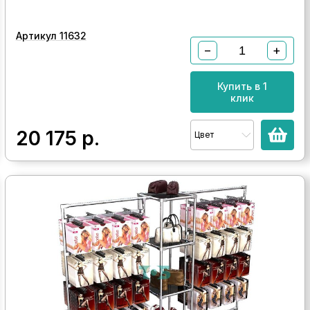
Артикул 11632
−
+
Купить в 1
клик
20 175
р.
Цвет