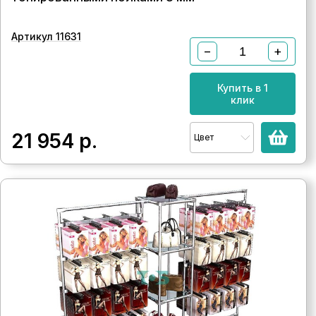
Артикул 11631
−
+
Купить в 1
клик
21 954
р.
Цвет