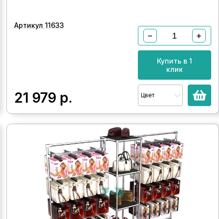
Артикул 11633
−
+
Купить в 1
клик
21 979
р.
Цвет