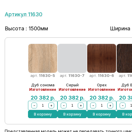
Артикул 11630
Высота : 1500мм
Ширина 
арт.
11630-5
арт.
11630-7
арт.
11630-6
арт.
1
Дуб сонома
Серый
Орех
Дуб 
Изготовление
Изготовление
Изготовление
Изгото
20 382
р.
20 382
р.
20 382
р.
20 
−
+
−
+
−
+
−
В корзину
В корзину
В корзину
В ко
Представленная модель может не передавать точного цвет