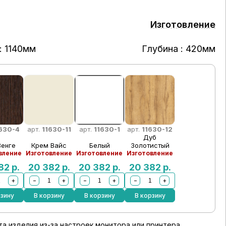
Изготовление
: 1140мм
Глубина : 420мм
1630-4
арт.
11630-11
арт.
11630-1
арт.
11630-12
Дуб
Венге
Крем Вайс
Белый
Золотистый
вление
Изготовление
Изготовление
Изготовление
382
р.
20 382
р.
20 382
р.
20 382
р.
+
−
+
−
+
−
+
рзину
В корзину
В корзину
В корзину
а изделия из-за настроек монитора или принтера