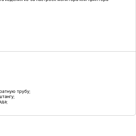
ратную трубу;
штангу;
яда;