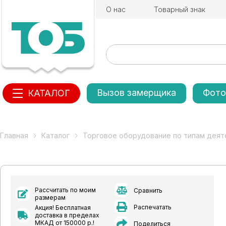
О нас
Товарный знак
Вызов замерщика
Фото
КАТАЛОГ
Главная
Каталог
Торговое оборудование по типам деят
Рассчитать по моим
Сравнить
размерам
Распечатать
Акция! Бесплатная
доставка в пределах
МКАД от 150000 р.!
Поделиться